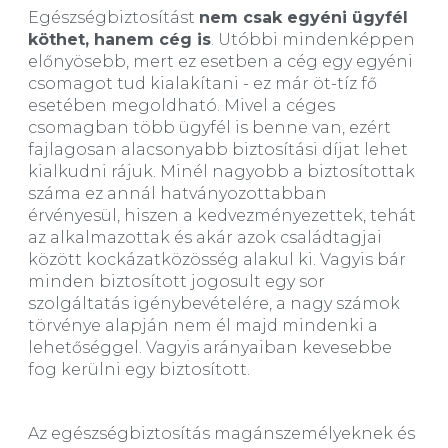
Egészségbiztosítást
nem csak egyéni ügyfél
köthet, hanem cég is
. Utóbbi mindenképpen
előnyösebb, mert ez esetben a cég egy egyéni
csomagot tud kialakítani - ez már öt-tíz fő
esetében megoldható. Mivel a céges
csomagban több ügyfél is benne van, ezért
fajlagosan alacsonyabb biztosítási díjat lehet
kialkudni rájuk. Minél nagyobb a biztosítottak
száma ez annál hatványozottabban
érvényesül, hiszen a kedvezményezettek, tehát
az alkalmazottak és akár azok családtagjai
között kockázatközösség alakul ki. Vagyis bár
minden biztosított jogosult egy sor
szolgáltatás igénybevételére, a nagy számok
törvénye alapján nem él majd mindenki a
lehetőséggel. Vagyis arányaiban kevesebbe
fog kerülni egy biztosított.
Az egészségbiztosítás magánszemélyeknek és