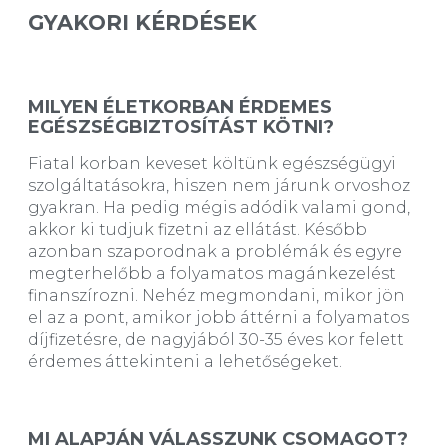
GYAKORI KÉRDÉSEK
MILYEN ÉLETKORBAN ÉRDEMES
EGÉSZSÉGBIZTOSÍTÁST KÖTNI?
Fiatal korban keveset költünk egészségügyi
szolgáltatásokra, hiszen nem járunk orvoshoz
gyakran. Ha pedig mégis adódik valami gond,
akkor ki tudjuk fizetni az ellátást. Később
azonban szaporodnak a problémák és egyre
megterhelőbb a folyamatos magánkezelést
finanszírozni. Nehéz megmondani, mikor jön
el az a pont, amikor jobb áttérni a folyamatos
díjfizetésre, de nagyjából 30-35 éves kor felett
érdemes áttekinteni a lehetőségeket.
MI ALAPJÁN VÁLASSZUNK CSOMAGOT?