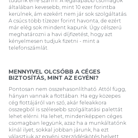
tudunk erre szánni. A legalapabb csomagok
általában kevesebb, mint 10 ezer forintba
kerülnek, ám ezekért nem jár sok szolgáltatás.
A csúcs több tízezer forint havonta, de ezért
már elég sok mindent kapunk. Úgy célszerű
meghatározni a havi díjfizetést, hogy azt
kényelmesen tudjuk fizetni - mint a
telefonszámlát.
MENNYIVEL OLCSÓBB A CÉGES
BIZTOSÍTÁS, MINT AZ EGYÉNI?
Pontosan nem összehasonlítható. Attól függ,
hányan vannak a flottában. Ha egy közepes
cég flottájáról van szó, akár feleakkora
összegből is szélesebb szolgáltatási palettát
lehet elérni. Ha lehet, mindenképpen céges
csomagban legyünk, azaz ha a munkáltatónk
kínál ilyet, sokkal jobban járunk, ha ezt
választjuk az egyéni szerződéskötés helyett.