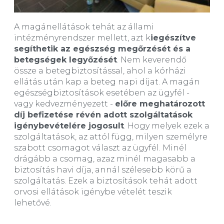
A magánellátások tehát az állami
intézményrendszer mellett, azt k
iegészítve
segíthetik az egészség megőrzését és a
betegségek legyőzését
. Nem keverendő
össze a betegbiztosítással, ahol a kórházi
ellátás után kap a beteg napi díjat. A magán
egészségbiztosítások esetében az ügyfél -
vagy kedvezményezett -
előre meghatározott
díj befizetése révén adott szolgáltatások
igénybevételére jogosult
. Hogy melyek ezek a
szolgáltatások, az attól függ, milyen személyre
szabott csomagot választ az ügyfél. Minél
drágább a csomag, azaz minél magasabb a
biztosítás havi díja, annál szélesebb körű a
szolgáltatás. Ezek a biztosítások tehát adott
orvosi ellátások igénybe vételét teszik
lehetővé.