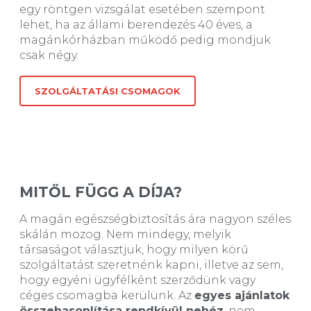
egy röntgen vizsgálat esetében szempont
lehet, ha az állami berendezés 40 éves, a
magánkórházban működő pedig mondjuk
csak négy.
SZOLGÁLTATÁSI CSOMAGOK
MITŐL FÜGG A DÍJA?
A magán egészségbiztosítás ára nagyon széles
skálán mozog. Nem mindegy, melyik
társaságot választjuk, hogy milyen körű
szolgáltatást szeretnénk kapni, illetve az sem,
hogy egyéni ügyfélként szerződünk vagy
céges csomagba kerülünk. Az
egyes ajánlatok
összehasonlítása rendkívül nehéz
, nem