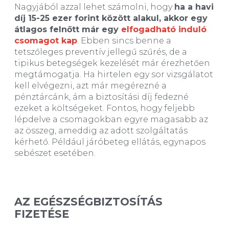
Nagyjából azzal lehet számolni, hogy
ha a havi
díj 15-25 ezer forint között alakul, akkor egy
átlagos felnőtt már egy
elfogadható induló
csomagot kap
. Ebben sincs benne a
tetszőleges preventív jellegű szűrés, de a
tipikus betegségek kezelését már érezhetően
megtámogatja. Ha hirtelen egy sor vizsgálatot
kell elvégezni, azt már megérezné a
pénztárcánk, ám a biztosítási díj fedezné
ezeket a költségeket. Fontos, hogy feljebb
lépdelve a csomagokban egyre magasabb az
az összeg, ameddig az adott szolgáltatás
kérhető. Például járóbeteg ellátás, egynapos
sebészet esetében.
AZ EGÉSZSÉGBIZTOSÍTÁS
FIZETÉSE