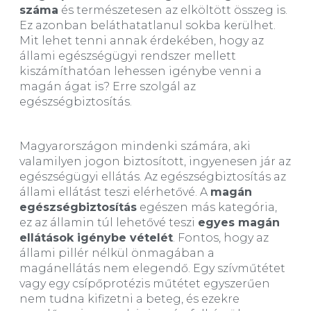
száma
és természetesen az elköltött összeg is.
Ez azonban beláthatatlanul sokba kerülhet.
Mit lehet tenni annak érdekében, hogy az
állami egészségügyi rendszer mellett
kiszámíthatóan lehessen igénybe venni a
magán ágat is? Erre szolgál az
egészségbiztosítás.
Magyarországon mindenki számára, aki
valamilyen jogon biztosított, ingyenesen jár az
egészségügyi ellátás. Az egészségbiztosítás az
állami ellátást teszi elérhetővé. A
magán
egészségbiztosítás
egészen más kategória,
ez az államin túl lehetővé teszi
egyes magán
ellátások igénybe vételét
. Fontos, hogy az
állami pillér nélkül önmagában a
magánellátás nem elegendő. Egy szívműtétet
vagy egy csípőprotézis műtétet egyszerűen
nem tudna kifizetni a beteg, és ezekre