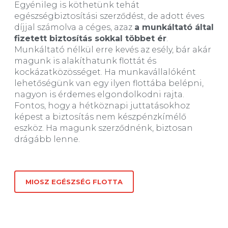
Egyénileg is köthetünk tehát
egészségbiztosítási szerződést, de adott éves
díjjal számolva a céges, azaz
a munkáltató által
fizetett biztosítás sokkal többet ér
.
Munkáltató nélkül erre kevés az esély, bár akár
magunk is alakíthatunk flottát és
kockázatközösséget. Ha munkavállalóként
lehetőségünk van egy ilyen flottába belépni,
nagyon is érdemes elgondolkodni rajta.
Fontos, hogy a hétköznapi juttatásokhoz
képest a biztosítás nem készpénzkímélő
eszköz. Ha magunk szerződnénk, biztosan
drágább lenne.
MIOSZ EGÉSZSÉG FLOTTA