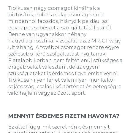
Tipikusan négy csomagot kínálnak a
biztosítók, ebből az alapcsomag szinte
mindenhol fapados, hiányzik például az
egynapos sebészet a szolgáltatási listáról.
Benne van ugyanakkor néhány
nagydiagnosztikai vizsgálat, azaz MR, CT vagy
ultrahang. A további csomagot rendre egyre
szélesebb körű szolgáltatást nyújtanak.
Fiatalabb korban nem feltétlenül szükséges a
drágábbakat választani, de az egyéni
szükségleteket is érdemes figyelembe venni.
Tipikusan ilyen lehet valamilyen munkaköri
sajátosság, családi kórtörténet és betegségre
való hajlam vagy az űzött sport.
MENNYIT ÉRDEMES FIZETNI HAVONTA?
Ez attól függ, mit szeretnénk, és mennyit