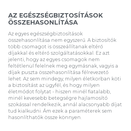
AZ EGÉSZSÉGBIZTOSÍTÁSOK
ÖSSZEHASONLÍTÁSA
Az egyes egészségbiztosítások
összehasonlítása nem egyszerű. A biztosítók
több csomagot is összeállítanak eltérő
díjakkal és eltérő szolgáltatásokkal. Ez azt
jelenti, hogy az egyes csomagok nem
feltétlenül felelnek meg egymásnak, vagyis a
díjak puszta összehasonlítása félrevezető
lehet. Az sem mindegy, milyen életkorban köti
a biztosítást az ügyfél, és hogy milyen
életmódot folytat - hiszen minél fiatalabb,
minél kevesebb betegségre hajlamosító
szokással rendelkezik, annál alacsonyabb díjat
tud kialkudni. Ám ezek a paraméterek sem
hasonlíthatók össze könnyen.