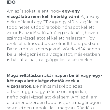
IDŐ
Ám az is sokat jelent, hogy
egy-egy
vizsgálatra nem kell hetekig várni
. A járvány
előtt például egy CT vagy egy MRI vizsgálatra
több hetet, utóbbira több hónapot kellett
várni. Ez az idő valószínűleg csak nőtt, hiszen
számos vizsgálatot el kellett halasztani, így
ezek felhalmozódtak az elmúlt hónapokban.
Bár a krónikus betegeknél kötelező 14 napon
belül elvégezni ezt a vizsgálatot, más esetben
is hátráltathatja a gyógyulást a késedelem.
Magánellátásban akár napon belül vagy egy-
két nap alatt elvégezhetők ezek a
vizsgálatok
. De nincs másképp ez az
ultrahanggal vagy akár az orthopédiai,
nefrológiai vizsgálatokkal sem. Ami az állami
ellátórendszerben több hét, az a magánágon
sok esetben napok alatt megvan. Ráadásul