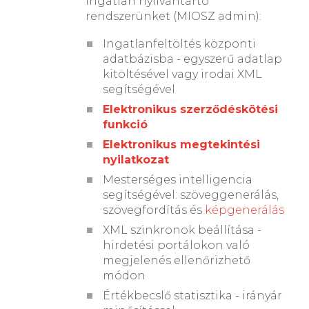
ingatlan nyilvántartó
rendszerünket (MIOSZ admin):
Ingatlanfeltöltés központi
adatbázisba - egyszerű adatlap
kitöltésével vagy irodai XML
segítségével
Elektronikus szerződéskötési
funkció
Elektronikus megtekintési
nyilatkozat
Mesterséges intelligencia
segítségével: szöveggenerálás,
szövegfordítás és
képgenerálás
XML szinkronok beállítása -
hirdetési portálokon való
megjelenés ellenőrizhető
módon
Értékbecslő statisztika - irányár