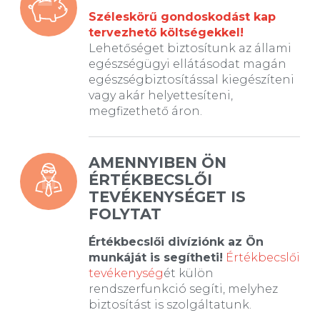
Széleskörű gondoskodást kap
tervezhető költségekkel!
Lehetőséget biztosítunk az állami
egészségügyi ellátásodat magán
egészségbiztosítással kiegészíteni
vagy akár helyettesíteni,
megfizethető áron.
AMENNYIBEN ÖN
ÉRTÉKBECSLŐI
TEVÉKENYSÉGET IS
FOLYTAT
Értékbecslői divíziónk az Ön
munkáját is segítheti!
Értékbecslői
tevékenység
ét külön
rendszerfunkció segíti, melyhez
biztosítást is szolgáltatunk.