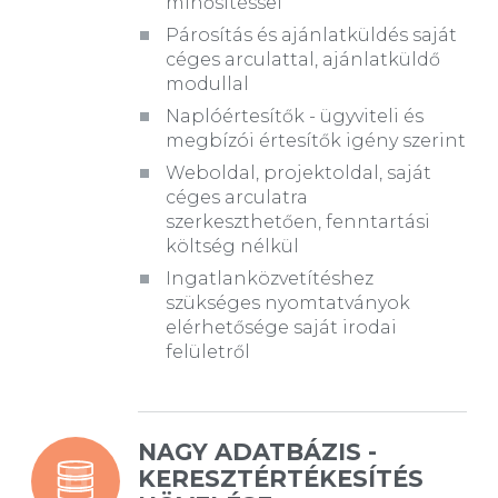
minősítéssel
Párosítás és ajánlatküldés saját
céges arculattal, ajánlatküldő
modullal
Naplóértesítők - ügyviteli és
megbízói értesítők igény szerint
Weboldal, projektoldal, saját
céges arculatra
szerkeszthetően, fenntartási
költség nélkül
Ingatlanközvetítéshez
szükséges nyomtatványok
elérhetősége saját irodai
felületről
NAGY ADATBÁZIS -
KERESZTÉRTÉKESÍTÉS