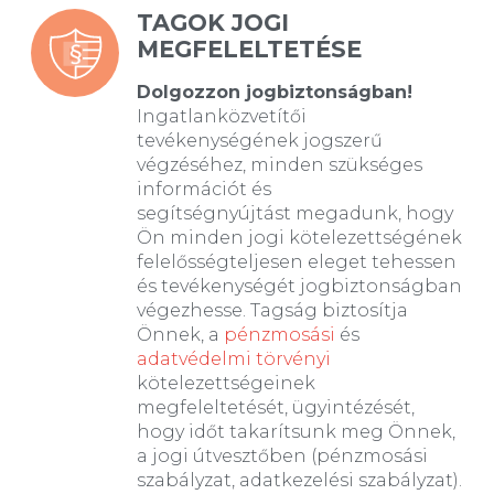
TAGOK JOGI
MEGFELELTETÉSE
Dolgozzon jogbiztonságban!
Ingatlanközvetítői
tevékenységének jogszerű
végzéséhez, minden szükséges
információt és
segítségnyújtást megadunk, hogy
Ön minden jogi kötelezettségének
felelősségteljesen eleget tehessen
és tevékenységét jogbiztonságban
végezhesse. Tagság biztosítja
Önnek, a
pénzmosási
és
adatvédelmi törvényi
kötelezettségeinek
megfeleltetését, ügyintézését,
hogy időt takarítsunk meg Önnek,
a jogi útvesztőben (pénzmosási
szabályzat, adatkezelési szabályzat).