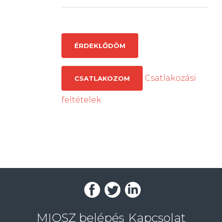
ÉRDEKLŐDÖM
Csatlakozási
CSATLAKOZOM
feltételek
MIOSZ belépés
Kapcsolat