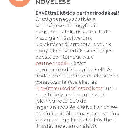
NÖVELÉSE
Együttműködés partnerirodákkal!
Országos nagy adatbázis
segítségével, Ön ügyfeleit
nagyobb hatékonysággal tudja
kiszolgálni. Szoftverünk
kialakításánál arra törekedtünk,
hogy a keresztértékesítést teljes
egészében támogatva, a
partnerirodák
közötti
együttműködést segítsük elő. Az
irodák közötti keresztértékesítésre
vonatkozó feltételeket, az
"Együttműködési szabályzat"
-unk
rögzíti. Folyamatosan bővülő -
jelenleg közel 280 db
ingatlaniroda és kisebb franchise-
ok kínálatából tudnak partnereink
kiajánlani, így kínálatát bővítheti
ill. saját ingatlankínálatát