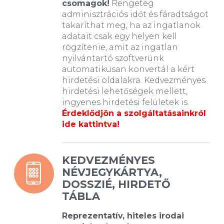
csomagok!
Rengeteg
adminisztrációs időt és fáradtságot
takaríthat meg, ha az ingatlanok
adatait csak egy helyen kell
rögzítenie, amit az ingatlan
nyilvántartó szoftverünk
automatikusan konvertál a kért
hirdetési oldalakra. Kedvezményes
hirdetési lehetőségek mellett,
ingyenes hirdetési felületek is.
Érdeklődjön a szolgáltatásainkról
ide kattintva!
KEDVEZMÉNYES
NÉVJEGYKÁRTYA,
DOSSZIÉ, HIRDETŐ
TÁBLA
Reprezentatív, hiteles irodai