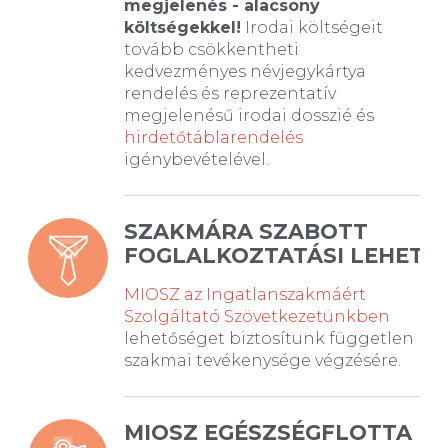
megjelenés - alacsony
költségekkel!
Irodai költségeit
tovább csökkentheti
kedvezményes névjegykártya
rendelés és reprezentatív
megjelenésű irodai dosszié és
hirdetőtáblarendelés
igénybevételével.
SZAKMÁRA SZABOTT
FOGLALKOZTATÁSI LEHETŐ
MIOSZ az Ingatlanszakmáért
Szolgáltató Szövetkezetünkben
lehetőséget biztosítunk független
szakmai tevékenysége végzésére.
MIOSZ EGÉSZSÉGFLOTTA