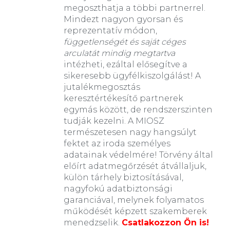
megoszthatja a többi partnerrel.
Mindezt nagyon gyorsan és
reprezentatív módon,
függetlenségét és saját céges
arculatát mindig megtartva
intézheti, ezáltal elősegítve a
sikeresebb ügyfélkiszolgálást! A
jutalékmegosztás
keresztértékesítő partnerek
egymás között, de rendszerszinten
tudják kezelni. A MIOSZ
természetesen nagy hangsúlyt
fektet az iroda személyes
adatainak védelmére! Törvény által
előírt adatmegőrzését átvállaljuk,
külön tárhely biztosításával,
nagyfokú adatbiztonsági
garanciával, melynek folyamatos
működését képzett szakemberek
menedzselik.
Csatlakozzon Ön is!