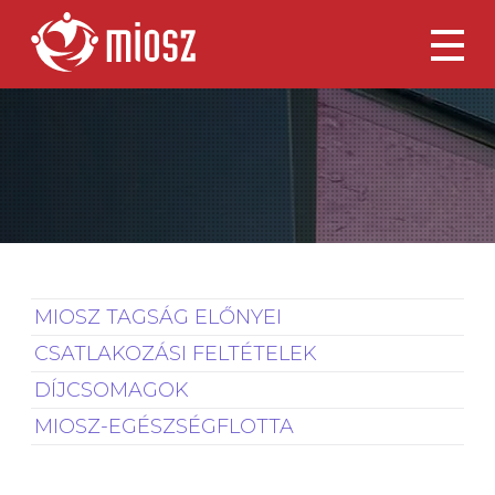
MIOSZ TAGSÁG ELŐNYEI
CSATLAKOZÁSI FELTÉTELEK
DÍJCSOMAGOK
MIOSZ-EGÉSZSÉGFLOTTA