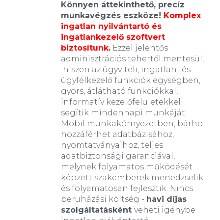
Könnyen áttekinthető, precíz
munkavégzés eszköze!
Komplex
ingatlan nyilvántartó és
ingatlankezelő szoftvert
biztosítunk.
Ezzel jelentős
adminisztrációs tehertől mentesül,
hiszen az ügyviteli, ingatlan- és
ügyfélkezelő funkciók egységben,
gyors, átlátható funkciókkal,
informatív kezelőfelületekkel
segítik mindennapi munkáját.
Mobil munkakörnyezetben, bárhol
hozzáférhet adatbázisához,
nyomtatványaihoz, teljes
adatbiztonsági garanciával,
melynek folyamatos működését
képzett szakemberek menedzselik
és folyamatosan fejlesztik. Nincs
beruházási költség -
havi díjas
szolgáltatásként
veheti igénybe