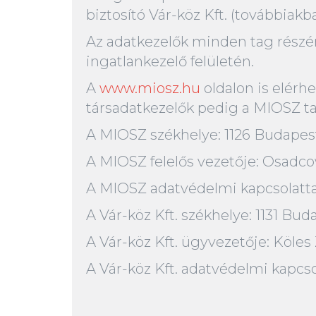
biztosító Vár-köz Kft. (továbbiakb
Az adatkezelők minden tag részére
ingatlankezelő felületén.
A
www.miosz.hu
oldalon is elérh
társadatkezelők pedig a MIOSZ ta
A MIOSZ székhelye: 1126 Budapest
A MIOSZ felelős vezetője: Osadc
A MIOSZ adatvédelmi kapcsolattart
A Vár-köz Kft. székhelye: ​1131 Bud
A Vár-köz Kft. ügyvezetője: Köles
A Vár-köz Kft. adatvédelmi kapcso