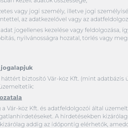
ásban kezelt adatok összessége;
etes vagy jogi személy, illetve jogi személyi
tettel, az adatkezelővel vagy az adatfeldolgoz
dat jogellenes kezelése vagy feldolgozása, íg
bítás, nyilvánosságra hozatal, törlés vagy me
 jogalapjuk
áttért biztosító Vár-köz Kft. (mint adatbázis 
üzemeltetik:
ozatala
g a Vár-köz Kft. és adatfeldolgozói által üzeme
gatlanhirdetéseket. A hirdetésekben kizárólag
izárólag addig az időpontig elérhetők, ameddi