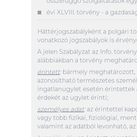
összefüggő szolgáltatások egy
évi XLVIII. törvény - a gazdasá
Háttérjogszabályként a polgári tör
vonatkozó jogszabályok is érvény
A jelen Szabályzat az Info. törvén
alábbiakban a törvény meghatároz
érintett
:
bármely meghatározott, s
azonosítható természetes személy
ingatlanügylet esetén érintettek 
érdekét az ügylet érinti;
személyes adat
:
az érintettel kap
vagy több fizikai, fiziológiai, men
valamint az adatból levonható, az