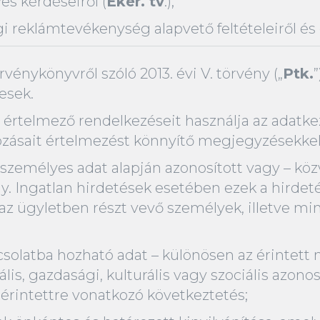
es kérdéseiről (
Eker. tv
.);
gi reklámtevékenység alapvető feltételeiről és 
vénykönyvről szóló 2013. évi V. törvény („
Ptk.
esek.
y értelmező rendelkezéseit használja az adatke
ásait értelmezést könnyítő megjegyzésekkel l
zemélyes adat alapján azonosított vagy – köz
. Ingatlan hirdetések esetében ezek a hirdeté
az ügyletben részt vevő személyek, illetve mi
csolatba hozható adat – különösen az érintett n
tális, gazdasági, kulturális vagy szociális azon
 érintettre vonatkozó következtetés;