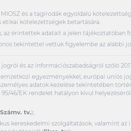
a MIOSZ és a tagirodák egyoldalú kötelezettség
 etikai kötelezettségek betartására.
 az érintettek adatait a jelen tájékoztatóban fo
lönös tekintettel vettük figyelembe az alábbi j
jogról és az információszabadságról szóló 201
emzetközi egyezményekkel, európai uniós jog
zemélyes adatok kezelése tekintetében történ
 95/46/EK rendelet hatályon kívül helyezéséről
Számv. tv.
);
onikus kereskedelmi szolgáltatások, valamint a