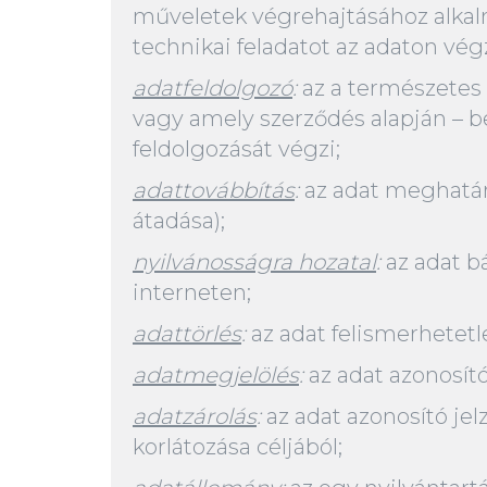
műveletek végrehajtásához alkalm
technikai feladatot az adaton végz
adatfeldolgozó
:
az a természetes 
vagy amely szerződés alapján – be
feldolgozását végzi;
adattovábbítás
:
az adat meghatár
átadása);
nyilvánosságra hozatal
:
az adat b
interneten;
adattörlés
:
az adat felismerhetetl
adatmegjelölés
:
az adat azonosító
adatzárolás
:
az adat azonosító je
korlátozása céljából;