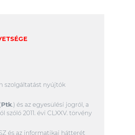
VETSÉGE
 szolgáltatást nyújtók
(
Ptk
.) és az egyesülési jogról, a
l szóló 2011. évi CLXXV. törvény
SZ és az informatikai hátterét