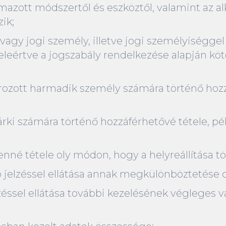
azott módszertől és eszköztől, valamint az alk
ik;
vagy jogi személy, illetve jogi személyiséggel
leértve a jogszabály rendelkezése alapján kötö
ozott harmadik személy számára történő hozzá
árki számára történő hozzáférhetővé tétele, pé
enné tétele oly módon, hogy a helyreállítása 
 jelzéssel ellátása annak megkülönböztetése c
lzéssel ellátása további kezelésének végleges