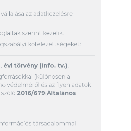
vállalása az adatkezelésre
glaltak szerint kezelik.
ogszabályi kötelezettségeket:
1.
évi
törvény (Info. tv.)
,
forrásokkal (különösen a
ő védelméről és az ilyen adatok
 szóló
2016/679
(
Általános
z információs társadalommal