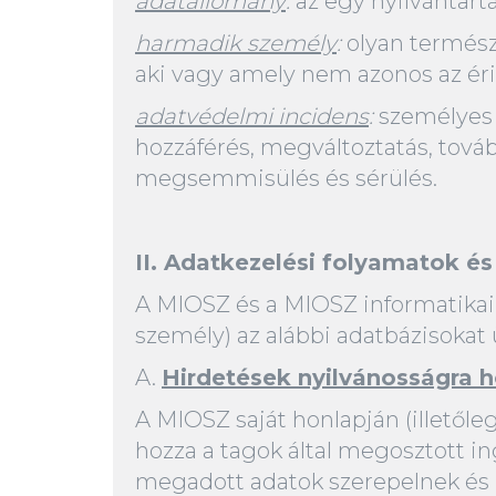
adatállomány
:
az egy nyilvántart
harmadik személy
:
olyan termész
aki vagy amely nem azonos az érin
adatvédelmi incidens
:
személyes a
hozzáférés, megváltoztatás, továb
megsemmisülés és sérülés.
II. Adatkezelési folyamatok és
A MIOSZ és a MIOSZ informatikai h
személy) az alábbi adatbázisokat 
A.
Hirdetések nyilvánosságra h
A MIOSZ saját honlapján (illetőle
hozza a tagok által megosztott in
megadott adatok szerepelnek és k