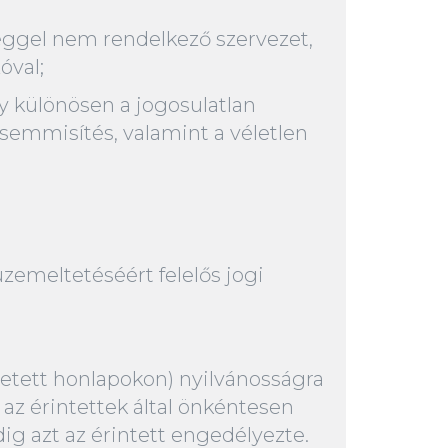
séggel nem rendelkező szervezet,
óval;
y különösen a jogosulatlan
gsemmisítés, valamint a véletlen
üzemeltetéséért felelős jogi
ltetett honlapokon) nyilvánosságra
 az érintettek által önkéntesen
g azt az érintett engedélyezte.