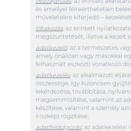
hozzájárulás
:
az érintett akaratán
és amellyel félreérthetetlen bele
műveletekre kiterjedő – kezelésé
tiltakozás
:
az érintett nyilatkozat
megszüntetését, illetve a kezelt ad
adatkezelő
:
az a természetes vagy
amely önállóan vagy másokkal egy
felhasznált eszközt) vonatkozó d
adatkezelés
:
az alkalmazott eljár
összessége, így különösen gyűjtése
lekérdezése, továbbítása, nyilván
megsemmisítése, valamint az ada
készítése, valamint a személy azo
íriszkép) rögzítése;
adatfeldolgozás
:
az adatkezelési 