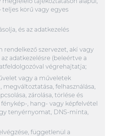
y megfelelő tájékoztatáson alapul,
– teljes körű vagy egyes
solja, és az adatkezelés
m rendelkező szervezet, aki vagy
az adatkezelésre (beleértve a
tfeldolgozóval végrehajtatja;
művelet vagy a műveletek
, megváltoztatása, felhasználása,
csolása, zárolása, törlése és
fénykép-, hang- vagy képfelvétel
- vagy tenyérnyomat, DNS-minta,
elvégzése, függetlenül a