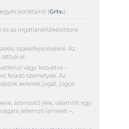
egyes korlátairól (
Grtv.
).
”) és az ingatlanértékesítésre
zelési szakkifejezésekre. Az
áttuk el:
vetlenül vagy közvetve –
st feladó személyek. Az
ndazok akiknek jogát, jogos
eve, azonosító jele, valamint egy
osságára jellemző ismeret –,