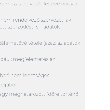
almazás helyétől, feltéve hogy a
 nem rendelkező szervezet, aki
tt szerződést is – adatok
férhetővé tétele (azaz: az adatok
ldául: megjelentetés az
többé nem lehetséges;
éljából;
 vagy meghatározott időre történő