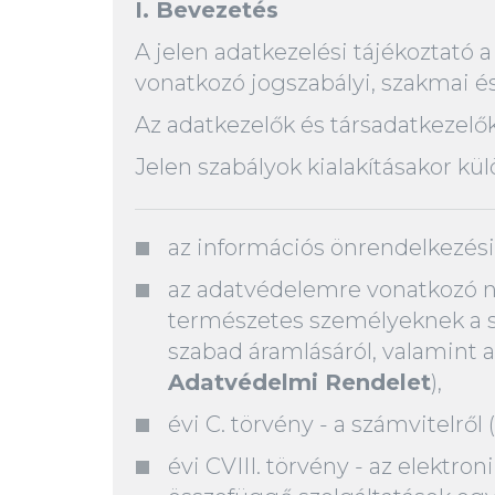
I. Bevezetés
A jelen adatkezelési tájékoztató 
vonatkozó jogszabályi, szakmai és
Az adatkezelők és társadatkezelők,
Jelen szabályok kialakításakor kü
az információs önrendelkezési 
az adatvédelemre vonatkozó n
természetes személyeknek a s
szabad áramlásáról, valamint a
Adatvédelmi Rendelet
),
évi C. törvény - a számvitelről (
évi CVIII. törvény - az elektr