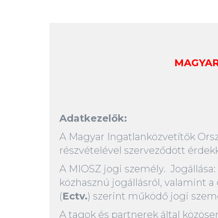
MAGYAR
Adatkezelők:
A Magyar Ingatlanközvetítők Ors
részvételével szerveződött érdek
A MIOSZ jogi személy. Jogállása: a
közhasznú jogállásról, valamint a
(
Ectv.
) szerint működő jogi szem
A tagok és partnerek által közöse