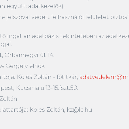
an együtt: adatkezelők).
 jelszóval védett felhasználói felületet bizt
ető ingatlan adatbázis tekintetében az adatkeze
gjai.
, Orbánhegyi út 14.
ow Gergely elnök
ója: Köles Zoltán - főtitkár,
adatvedelem@mi
apest, Kucsma u.13-15.fszt.50.
 Zoltán
lattartója: Köles Zoltán, kz@lc.hu