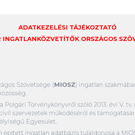
ADATKEZELÉSI TÁJÉKOZTATÓ
 INGATLANKÖZVETÍTŐK ORSZÁGOS SZÖ
zágos Szövetsége (
MIOSZ
) ingatlan szakmában
közösség.
 Polgári Törvénykönyvről szóló 2013. évi V. tv. 
 civil szervezetek működéséről és támogatásáró
élyiségű Egyesület.
n épített ingatlan adatbázis tulajdonosa a MIO