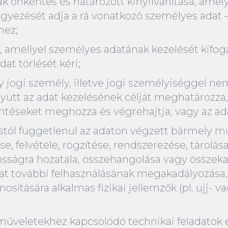
ak önkéntes és határozott kinyilvánítása, amel
egyezését adja a rá vonatkozó személyes adat 
hez;
a, amellyel személyes adatának kezelését kifogá
at törlését kéri;
 jogi személy, illetve jogi személyiséggel ne
ütt az adat kezelésének célját meghatározza, 
öntéseket meghozza és végrehajtja, vagy az ada
ástól függetlenül az adaton végzett bármely 
, felvétele, rögzítése, rendszerezése, tárolása
osságra hozatala, összehangolása vagy összekap
t további felhasználásának megakadályozása, 
nosítására alkalmas fizikai jellemzők (pl. ujj
műveletekhez kapcsolódó technikai feladatok 