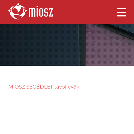
MIOSZ SEGÉDLET távollévők