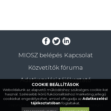
MIOSZ belépés
Kapcsolat
Közvetítők fóruma
Adatkezelési tájékoztató
COOKIE BEÁLLÍTÁSOK
Weboldalunk az alapvető működéshez szükséges cookie-kat
Hírlevél regisztráció
használ. Szélesebb körű fukcionalitáshoz marketing jellegű
cookiekat engedélyezhet, amivel elfogadja az
Adatkezelési
tájékoztatóban
foglaltakat.
Copyright © 2020 Magyar Ingatlanközvetítők Országos
Szövetsége