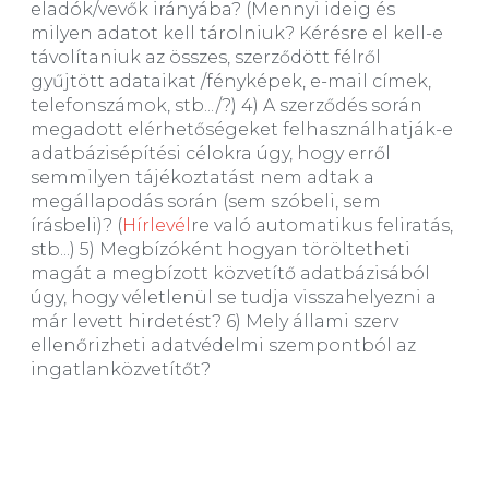
eladók/vevők irányába? (Mennyi ideig és
milyen adatot kell tárolniuk? Kérésre el kell-e
távolítaniuk az összes, szerződött félről
gyűjtött adataikat /fényképek, e-mail címek,
telefonszámok, stb.../?) 4) A szerződés során
megadott elérhetőségeket felhasználhatják-e
adatbázisépítési célokra úgy, hogy erről
semmilyen tájékoztatást nem adtak a
megállapodás során (sem szóbeli, sem
írásbeli)? (
Hírlevél
re való automatikus feliratás,
stb...) 5) Megbízóként hogyan töröltetheti
magát a megbízott közvetítő adatbázisából
úgy, hogy véletlenül se tudja visszahelyezni a
már levett hirdetést? 6) Mely állami szerv
ellenőrizheti adatvédelmi szempontból az
ingatlanközvetítőt?