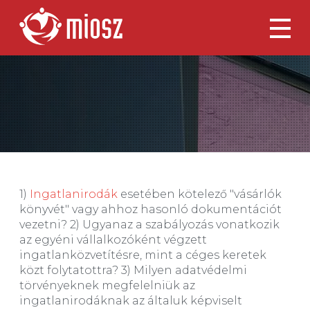
1)
Ingatlanirodák
esetében kötelező "vásárlók
könyvét" vagy ahhoz hasonló dokumentációt
vezetni? 2) Ugyanaz a szabályozás vonatkozik
az egyéni vállalkozóként végzett
ingatlanközvetítésre, mint a céges keretek
közt folytatottra? 3) Milyen adatvédelmi
törvényeknek megfelelniük az
ingatlanirodáknak az általuk képviselt