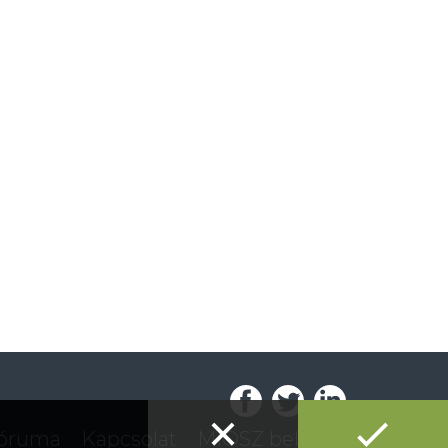
fóruma
Kapcsolat
MIOSZ belépés