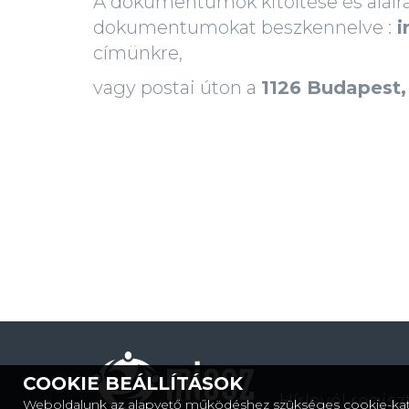
A dokumentumok kitöltése és aláírá
dokumentumokat beszkennelve :
i
címünkre,
vagy postai úton a
1126 Budapest, 
COOKIE BEÁLLÍTÁSOK
Hírlevél regisz
Weboldalunk az alapvető működéshez szükséges cookie-kat 