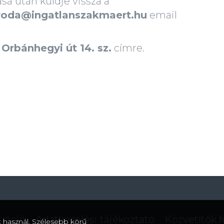
sa után küldje vissza a
roda@ingatlanszakmaert.hu
email
Orbánhegyi út 14. sz.
címre.
tráció
Adatkezelési tájékoztató
Közvetítők 
használ. Szélesebb körű