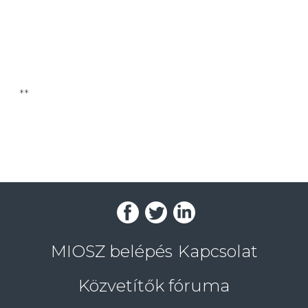
**
MIOSZ belépés
Kapcsolat
Közvetítők fóruma