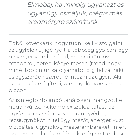
Elmebaj, ha mindig ugyanazt és
ugyanúgy csináljuk, mégis más
eredményre számítunk.
Ebből következik, hogy tudni kell kiszolgálni
az ügyfelek új igényeit: a többség gyorsan, egy
helyen, egy ember által, munkaidőn kívül,
otthonról, neten, kényelmesen (trend, hogy
minél több munkafolyamatot digitalizálnak)
és egyszerűen szeretné intézni az ügyeit. Aki
ezt ki tudja elégíteni, versenyelőnybe kerül a
piacon.
Az is megfontolandó tanácsként hangzott el,
hogy nyújtsunk komplex szolgáltatást, az
ügyfeleknek szállítsuk mi az ügyvédet, a
rezsiügynököt, hitel ügyintézőt, energetikust,
biztosítási ügynököt, mesterembereket... mert
ezzel mi duplán is jól járunk: elégedettebbek