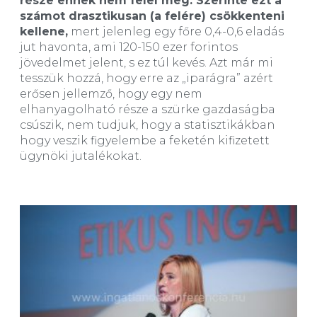
része ennek nem felel meg. Szerinte ezt a
számot drasztikusan (a felére) csökkenteni
kellene,
mert jelenleg egy főre 0,4-0,6 eladás
jut havonta, ami 120-150 ezer forintos
jövedelmet jelent, s ez túl kevés. Azt már mi
tesszük hozzá, hogy erre az „iparágra” azért
erősen jellemző, hogy egy nem
elhanyagolható része a szürke gazdaságba
csúszik, nem tudjuk, hogy a statisztikákban
hogy veszik figyelembe a feketén kifizetett
ügynöki jutalékokat.