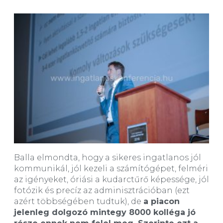
Balla elmondta, hogy a sikeres ingatlanos jól
kommunikál, jól kezeli a számítógépet, felméri
az igényeket, óriási a kudarctűrő képessége, jól
fotózik és precíz az adminisztrációban (ezt
azért többségében tudtuk), de
a piacon
jelenleg dolgozó mintegy 8000 kolléga jó