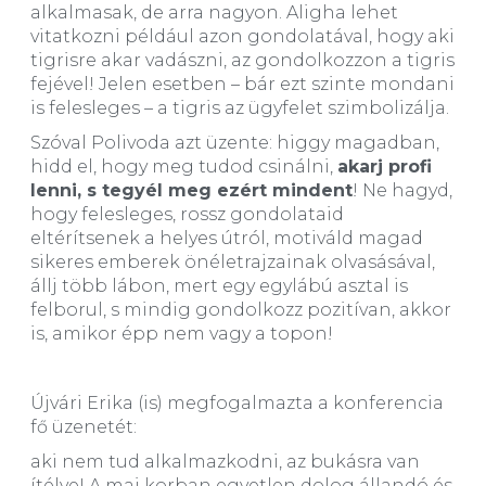
alkalmasak, de arra nagyon. Aligha lehet
vitatkozni például azon gondolatával, hogy aki
tigrisre akar vadászni, az gondolkozzon a tigris
fejével! Jelen esetben – bár ezt szinte mondani
is felesleges – a tigris az ügyfelet szimbolizálja.
Szóval Polivoda azt üzente: higgy magadban,
hidd el, hogy meg tudod csinálni,
akarj profi
lenni, s tegyél meg ezért mindent
! Ne hagyd,
hogy felesleges, rossz gondolataid
eltérítsenek a helyes útról, motiváld magad
sikeres emberek önéletrajzainak olvasásával,
állj több lábon, mert egy egylábú asztal is
felborul, s mindig gondolkozz pozitívan, akkor
is, amikor épp nem vagy a topon!
Újvári Erika (is) megfogalmazta a konferencia
fő üzenetét:
aki nem tud alkalmazkodni, az bukásra van
ítélve! A mai korban egyetlen dolog állandó és