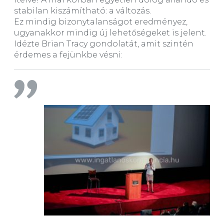
stabilan kiszámítható: a változás.
Ez mindig bizonytalanságot eredményez,
ugyanakkor mindig új lehetőségeket is jelent.
Idézte Brian Tracy gondolatát, amit szintén
érdemes a fejünkbe vésni: