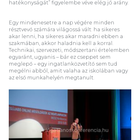
hatékonyságát” figyelembe véve elég jó arány.
Egy mindenesetre a nap végére minden
résztvevő számára világossá vált: ha sikeres
akar lenni, ha sikeres akar maradni ebben a
szakmában, akkor haladnia kell a korral.
Technikai, szervezeti, módszertani értelemben
egyaránt, ugyanis – bár ez cseppet sem
meglepő – egy ingatlanközvetítő sem tud
megélni abból, amit valaha az iskolában vagy
az első munkahelyén megtanult.