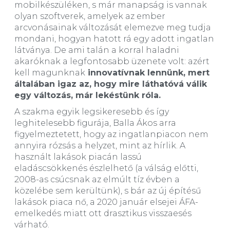
mobilkészüléken, s már manapság is vannak
olyan szoftverek, amelyek az ember
arcvonásainak változását elemezve meg tudja
mondani, hogyan hatott rá egy adott ingatlan
látványa. De ami talán a korral haladni
akaróknak a legfontosabb üzenete volt: azért
kell magunknak
innovatívnak lennünk, mert
általában igaz az, hogy mire láthatóvá válik
egy változás, már lekéstünk róla.
A szakma egyik legsikeresebb és így
leghitelesebb figurája, Balla Ákos arra
figyelmeztetett, hogy az ingatlanpiacon nem
annyira rózsás a helyzet, mint az hírlik. A
használt lakások piacán lassú
eladáscsökkenés észlelhető (a válság előtti,
2008-as csúcsnak az elmúlt tíz évben a
közelébe sem kerültünk), s bár az új építésű
lakások piaca nő, a 2020 január elsejei ÁFA-
emelkedés miatt ott drasztikus visszaesés
várható.