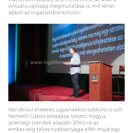
virtuális valóság megmutatása is, mit lehet
abból az ingatlanból kihozni.
Rendkívül érdekes, ugyanakkor sokkoló is volt
Németh Gábor előadása. Ijesztő, hogy a
jelenlegi trendek alapján 2040-re az
emberiség teljes tudásanyaga elfér majd egy