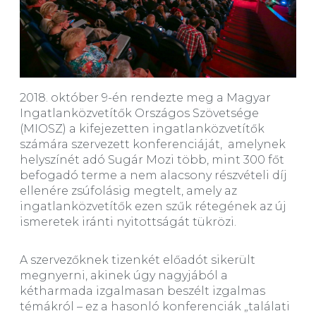
2018. október 9-én rendezte meg a Magyar
Ingatlanközvetítők Országos Szövetsége
(MIOSZ) a kifejezetten ingatlanközvetítők
számára szervezett konferenciáját, amelynek
helyszínét adó Sugár Mozi több, mint 300 főt
befogadó terme a nem alacsony részvételi díj
ellenére zsúfolásig megtelt, amely az
ingatlanközvetítők ezen szűk rétegének az új
ismeretek iránti nyitottságát tükrözi.
A szervezőknek tizenkét előadót sikerült
megnyerni, akinek úgy nagyjából a
kétharmada izgalmasan beszélt izgalmas
témákról – ez a hasonló konferenciák „találati