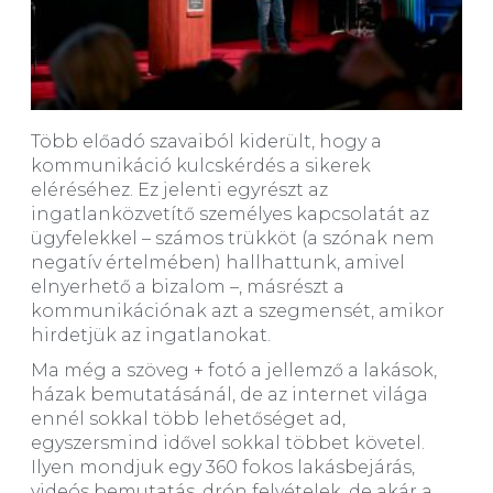
Több előadó szavaiból kiderült, hogy a
kommunikáció kulcskérdés a sikerek
eléréséhez. Ez jelenti egyrészt az
ingatlanközvetítő személyes kapcsolatát az
ügyfelekkel – számos trükköt (a szónak nem
negatív értelmében) hallhattunk, amivel
elnyerhető a bizalom –, másrészt a
kommunikációnak azt a szegmensét, amikor
hirdetjük az ingatlanokat.
Ma még a szöveg + fotó a jellemző a lakások,
házak bemutatásánál, de az internet világa
ennél sokkal több lehetőséget ad,
egyszersmind idővel sokkal többet követel.
Ilyen mondjuk egy 360 fokos lakásbejárás,
videós bemutatás, drón felvételek, de akár a