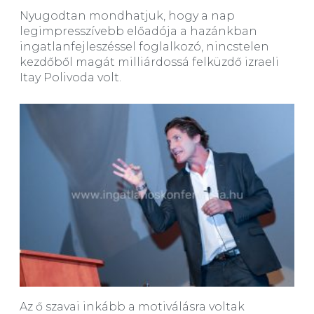
Nyugodtan mondhatjuk, hogy a nap
legimpresszívebb előadója a hazánkban
ingatlanfejleszéssel foglalkozó, nincstelen
kezdőből magát milliárdossá felküzdő izraeli
Itay Polivoda volt.
Az ő szavai inkább a motiválásra voltak