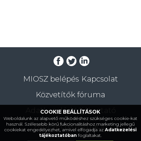
MIOSZ belépés
Kapcsolat
Közvetítők fóruma
Adatkezelési tájékoztató
COOKIE BEÁLLÍTÁSOK
Weboldalunk az alapvető működéshez szükséges cookie-kat
használ. Szélesebb körű fukcionalitáshoz marketing jellegű
Hírlevél regisztráció
cookiekat engedélyezhet, amivel elfogadja az
Adatkezelési
tájékoztatóban
foglaltakat.