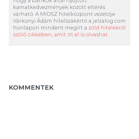
hogy a bankok által nyújtott
kamatkedvezmények között eltérés
várható. A MIOSZ hitelközpont vezetője
Várkonyi Ádám hitelszakértő a jelzalog.com
honlapon mindent megírt a
zöld hitelekről
szóló cikkében, amit itt el is olvashat
.
KOMMENTEK