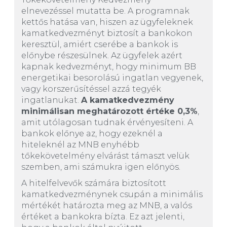
elnevezéssel mutatta be. A programnak
kettős hatása van, hiszen az ügyfeleknek
kamatkedvezményt biztosít a bankokon
keresztül, amiért cserébe a bankok is
előnybe részesülnek. Az ügyfelek azért
kapnak kedvezményt, hogy minimum BB
energetikai besorolású ingatlan vegyenek,
vagy korszerűsítéssel azzá tegyék
ingatlanukat.
A kamatkedvezmény
minimálisan meghatározott értéke 0,3%
,
amit utólagosan tudnak érvényesíteni. A
bankok előnye az, hogy ezeknél a
hiteleknél az MNB enyhébb
tőkekövetelmény elvárást támaszt velük
szemben, ami számukra igen előnyös.
A hitelfelvevők számára biztosított
kamatkedvezménynek csupán a minimális
mértékét határozta meg az MNB, a valós
értéket a bankokra bízta. Ez azt jelenti,