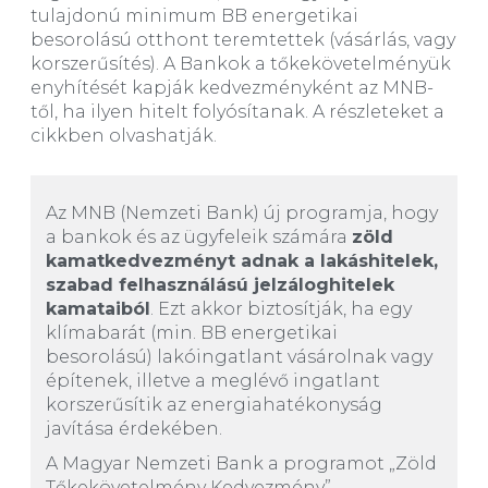
tulajdonú minimum BB energetikai
besorolású otthont teremtettek (vásárlás, vagy
korszerűsítés). A Bankok a tőkekövetelményük
enyhítését kapják kedvezményként az MNB-
től, ha ilyen hitelt folyósítanak. A részleteket a
cikkben olvashatják.
Az MNB (Nemzeti Bank) új programja, hogy
a bankok és az ügyfeleik számára
zöld
kamatkedvezményt adnak a lakáshitelek,
szabad felhasználású jelzáloghitelek
kamataiból
. Ezt akkor biztosítják, ha egy
klímabarát (min. BB energetikai
besorolású) lakóingatlant vásárolnak vagy
építenek, illetve a meglévő ingatlant
korszerűsítik az energiahatékonyság
javítása érdekében.
A Magyar Nemzeti Bank a programot „Zöld
Tőkekövetelmény Kedvezmény”