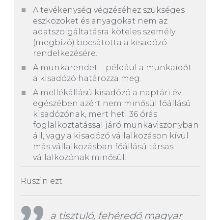
A tevékenység végzéséhez szükséges
eszközöket és anyagokat nem az
adatszolgáltatásra köteles személy
(megbízó) bocsátotta a kisadózó
rendelkezésére.
A munkarendet – például a munkaidőt –
a kisadózó határozza meg.
A mellékállású kisadózó a naptári év
egészében azért nem minősül főállású
kisadózónak, mert heti 36 órás
foglalkoztatással járó munkaviszonyban
áll, vagy a kisadózó vállalkozáson kívül
más vállalkozásban főállású társas
vállalkozónak minősül.
Ruszin ezt
a tisztuló, fehéredő magyar