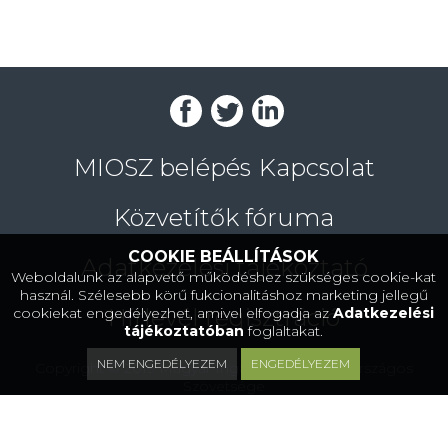
MIOSZ belépés
Kapcsolat
Közvetítők fóruma
COOKIE BEÁLLÍTÁSOK
Adatkezelési tájékoztató
Weboldalunk az alapvető működéshez szükséges cookie-kat
használ. Szélesebb körű fukcionalitáshoz marketing jellegű
Hírlevél regisztráció
cookiekat engedélyezhet, amivel elfogadja az
Adatkezelési
tájékoztatóban
foglaltakat.
NEM ENGEDÉLYEZEM
ENGEDÉLYEZEM
Copyright © 2019 Magyar Ingatlanközvetítők Országos
Szövetsége
https://www.miosz.hu