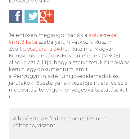
KONRÁD MÓNIKA
Jelentősen megszigorítanák a
százezreket
érintő kata
szabályait, hivatkozik Ruszin
Zsolt
posztjára
a 24.hu
. Ruszin, a Magyar
Könyvelők Országos Egyesületének (MKOE)
elnöke azt állítja, hogy a szervezetük birtokába
került egy dokumentum, amit
a Pénzügyminisztérium jövedelemadók és
járulékok főosztályának vezetője írt alá, és ez a
módosítási terv igen lényeges változtatásokat
ír.
A havi 50 ezer forintos befizetés nem
változna, viszont: