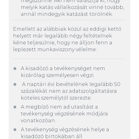
megszűnne. Aki nem választja ki, hogy
melyik katás vállalkozását vinné tovább,
annál mindegyik katázást törölnék.
Emellett az alábbiak közül az eddigi kettő
helyett már legalább négy feltételnek
kéne teljesülnie, hogy ne álljon fenn a
leplezett munkaviszony vélelme:
A kisadózó a tevékenységet nem
kizárólag személyesen végzi.
A naptári évi bevételének legalább 50
százalékát nem az adatszolgáltatásra
köteles személytől szerezte.
A megbízó nem ad utasítást a
tevékenység végzésének módjára
vonatkozóan.
A tevékenység végzésének helye a
kisadózó birtokában áll.