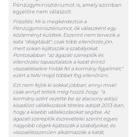
Pénzügyminisztériumot is, amely azonban
egyelőre nem válaszolt.
Frissítés: Mi is megkérdeztük a
Pénzügyminisztériumot, ők válaszként egy
közleményt küldtek. Eszerint nem tervezik a
kata "drágítását", csak több ellenőrzés jön,
mert sokan kijátsszák a szabályokat.
Pontosabban "az ágazati szereplők és
ellenőrzési tapasztalatok a katát érintő
visszaélésekre hívták fel a kormány figyelmét,"
ezért a NAV majd többet fog ellenőrizni.
Ezt nem fejtik ki sokkal jobban, ennyi mivel
csak annyit tettek még hozzá ,hogy "a
kormány azért vezette be az alacsony adójú
kisadózó vállalkozások tételes adóját 2013-ban,
hogy a kisebb vállalkozásokat segítse. Az
ágazati szereplők észrevételei szerint egyes
nagyobb cégek kijátsszák a szabályokat, és
visszaélésszerűen alkalmazzák a katát,