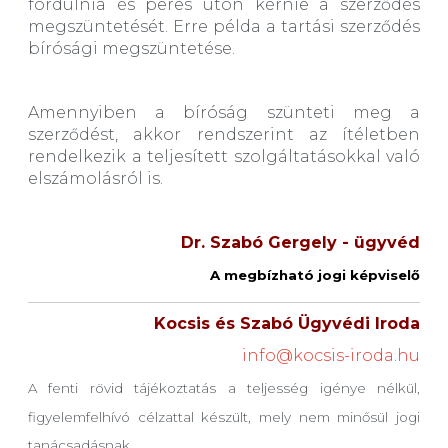
fordulnia és peres úton kérnie a szerződés
megszüntetését. Erre példa a tartási szerződés
bírósági megszüntetése.
Amennyiben a bíróság szünteti meg a
szerződést, akkor rendszerint az ítéletben
rendelkezik a teljesített szolgáltatásokkal való
elszámolásról is.
Dr. Szabó Gergely -
ügyvéd
A megbízható jogi képviselő
Kocsis és Szabó Ügyvédi Iroda
info@kocsis-iroda.hu
A fenti rövid tájékoztatás a teljesség igénye nélkül,
figyelemfelhívó célzattal készült, mely nem minősül jogi
tanácsadásnak.