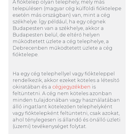
A fióktelep olyan telephely, mely más
településen (magyar cég külföldi fióktelepe
esetén más országban) van, mint a cég
székhelye. Így például, ha egy cégnek
Budapesten van a székhelye, akkor a
Budapesten belül, de eltérő helyen
működtetett üzlete a cég telephelye, a
Debrecenben működtetett üzlete a cég
fióktelepe.
Ha egy cég telephellyel vagy fiókteleppel
rendelkezik, akkor ezeket köteles a létesítő
okiratában és a
cégjegyzékben
is
feltüntetni. A cég nem köteles azonban
minden tulajdonában vagy használatában
álló ingatlant kötelezően telephelyként
vagy fióktelepként feltüntetni, csak azokat,
ahol ténylegesen is állandó és önálló üzleti
(üzemi) tevékenységet folytat.