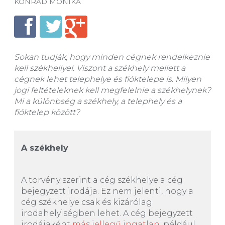
KONRÁD MÓNIKA
Sokan tudják, hogy minden cégnek rendelkeznie
kell székhellyel. Viszont a székhely mellett a
cégnek lehet telephelye és fióktelepe is. Milyen
jogi feltételeknek kell megfelelnie a székhelynek?
Mi a különbség a székhely, a telephely és a
fióktelep között?
A székhely
A törvény szerint a cég székhelye a cég
bejegyzett irodája. Ez nem jelenti, hogy a
cég székhelye csak és kizárólag
irodahelyiségben lehet. A cég bejegyzett
irodájaként
más jellegű ingatlan
, például