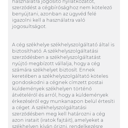
használatra jogosító nyilatkozatot,
szerződést a cégbírósághoz nem kötelező
benyújtani, azonban az ügyvéd felé
igazolni kell a használatra való
jogosultságot.
A cég székhelye székhelyszolgáltató által is
biztosítható. A székhelyszolgáltatási
szerződésben a székhelyszolgáltatást
nyújtó megbízott vállalja, hogy a cég
számára székhelyet biztosít. Ennek
keretében a székhelyszolgáltató köteles
gondoskodni a cégnek címzett postai
küldemények székhelyen történő
átvételéről és arról, hogy a küldemények
érkezéséről egy munkanapon belül értesíti
a céget. A székhelyszolgáltatási
szerződésben meg kell határozni a cég
azon iratait (iratok fajtáit), amelyeket a
székhelyen kíván őrizni, rendelkezésre