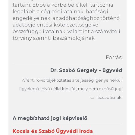
tartani. Ebbe a körbe bele kell tartoznia
legalább a cég cégiratainak, hatósági
engedélyeinek, az adóhatósághoz történő
adatbejelentési kötelezettségeivel
összefüggő iratainak, valamint a számviteli
törvény szerinti beszámolójának.
Forrás:
Dr. Szabó Gergely -
ügyvéd
A fenti rövid tájékoztatás a teljesség igénye nélkül,
figyelemfelhívó céllal készült, mely nem minősül jogi
tanácsadásnak.
A megbízható jogi képviselő
Kocsis és Szabó Ügyvédi Iroda