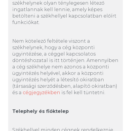
székhelynek olyan ténylegesen létező
ingatlannak kell lennie, amely képes
betölteni a székhellyel kapcsolatban előírt
funkciókat.
Nem kötelező feltétele viszont a
székhelynek, hogy a cég központi
ügyintézése, a céggel kapcsolatos
döntéshozatal is itt történjen. Amennyiben
a cég székhelye nem azonos a központi
ügyintézés helyével, akkor a központi
ügyintézés helyét a létesítő okiratban
(társasági szerződésben, alapító okiratban)
és a
cégjegyzékben
is fel kell tüntetni.
Telephely és fióktelep
Székhellyel minden cégnek rendelkeznie