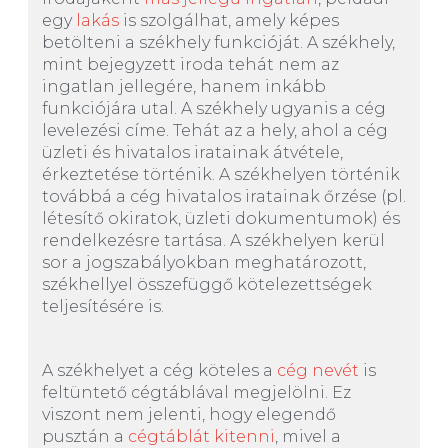
egy
lakás
is szolgálhat, amely képes
betölteni a székhely funkcióját. A székhely,
mint bejegyzett iroda tehát nem az
ingatlan jellegére, hanem inkább
funkciójára utal. A székhely ugyanis a cég
levelezési címe. Tehát az a hely, ahol a cég
üzleti és hivatalos iratainak átvétele,
érkeztetése történik. A székhelyen történik
továbbá a cég hivatalos iratainak őrzése (pl.
létesítő okiratok, üzleti dokumentumok) és
rendelkezésre tartása. A székhelyen kerül
sor a jogszabályokban meghatározott,
székhellyel összefüggő kötelezettségek
teljesítésére is.
A székhelyet a cég köteles a
cég nevét
is
feltüntető cégtáblával megjelölni. Ez
viszont nem jelenti, hogy elegendő
pusztán a
cégtáblát kitenni
, mivel a