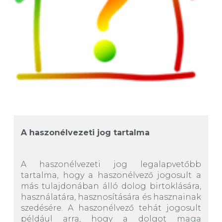
A haszonélvezeti jog tartalma
A haszonélvezeti jog legalapvetőbb
tartalma, hogy a haszonélvező jogosult a
más tulajdonában álló dolog birtoklására,
használatára, hasznosítására és hasznainak
szedésére. A haszonélvező tehát jogosult
például arra, hogy a dolgot maga