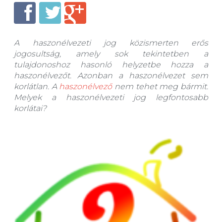
A haszonélvezeti jog közismerten erős
jogosultság, amely sok tekintetben a
tulajdonoshoz hasonló helyzetbe hozza a
haszonélvezőt. Azonban a haszonélvezet sem
korlátlan. A
haszonélvező
nem tehet meg bármit.
Melyek a haszonélvezeti jog legfontosabb
korlátai?