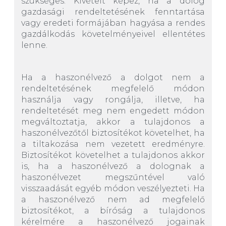
szükséges. Kivételt képez, ha a dolog
gazdasági rendeltetésének fenntartása
vagy eredeti formájában hagyása a rendes
gazdálkodás követelményeivel ellentétes
lenne.
Ha a haszonélvező a dolgot nem a
rendeltetésének megfelelő módon
használja vagy rongálja, illetve, ha
rendeltetését meg nem engedett módon
megváltoztatja, akkor a tulajdonos a
haszonélvezőtől biztosítékot követelhet, ha
a tiltakozása nem vezetett eredményre.
Biztosítékot követelhet a tulajdonos akkor
is, ha a haszonélvező a dolognak a
haszonélvezet megszűntével való
visszaadását egyéb módon veszélyezteti. Ha
a haszonélvező nem ad megfelelő
biztosítékot, a bíróság a tulajdonos
kérelmére a haszonélvező jogainak