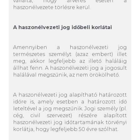
vállalta, hogy árverés esetén a
haszonélvezete törlésre kerül.
A haszonélvezeti jog időbeli korlátai
Amennyiben a haszonélvezeti jog
természetes személyt (azaz embert) illet
meg, akkor legfeljebb az illető haláláig
állhat fenn. A haszonélvezeti jog a jogosult
halálával megszűnik, az nem örökölhető.
A haszonélvezeti jog alapítható határozott
időre is, amely esetben a határozott idő
leteltével a jog megszűnik. Jogi személy (pl.
cég, civil szervezet) részére alapított
haszonélvezeti jog időtartamának törvényi
korlátja, hogy legfeljebb 50 évre szólhat.