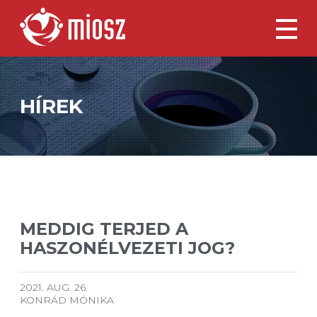
HÍREK
MEDDIG TERJED A
HASZONÉLVEZETI JOG?
2021. AUG. 26.
KONRÁD MÓNIKA