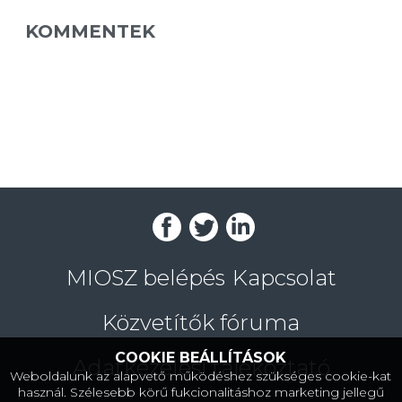
KOMMENTEK
MIOSZ belépés
Kapcsolat
Közvetítők fóruma
COOKIE BEÁLLÍTÁSOK
Adatkezelési tájékoztató
Weboldalunk az alapvető működéshez szükséges cookie-kat
használ. Szélesebb körű fukcionalitáshoz marketing jellegű