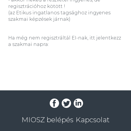
regisztrációhoz kötött !
(az Etikus ingatlanos tagsághoz ingyenes
szakmai képzések járnak)
Ha még nem regisztráltál EI-nak, itt jelentkezz
a szakmai napra:
MIOSZ belépés
Kapcsolat