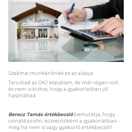
Szakmai munkánknak ez az alapja.
Tanultad az OKJ képzésen, de már régen volt,
és nem is biztos, hogy a gyakorlatban jól
használtad.
Berecz Tamás értékbecslő
bemutatja, hogy
csináld profin, közvetítőként a gyakorlatban -
még ha nem is vagy gyakorló értékbecslő!