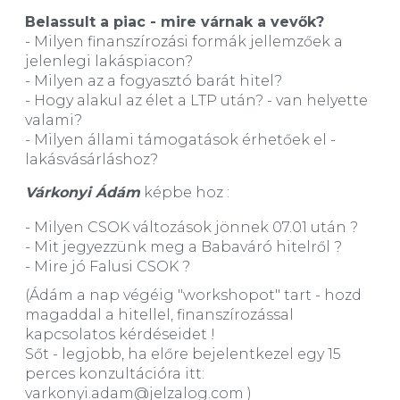
Belassult a piac - mire várnak a vevők?
- Milyen finanszírozási formák jellemzőek a
jelenlegi lakáspiacon?
- Milyen az a fogyasztó barát hitel?
- Hogy alakul az élet a LTP után? - van helyette
valami?
- Milyen állami támogatások érhetőek el -
lakásvásárláshoz?
Várkonyi Ádám
képbe hoz :
- Milyen CSOK változások jönnek 07.01 után ?
- Mit jegyezzünk meg a Babaváró hitelről ?
- Mire jó Falusi CSOK ?
(Ádám a nap végéig "workshopot" tart - hozd
magaddal a hitellel, finanszírozással
kapcsolatos kérdéseidet !
Sőt - legjobb, ha előre bejelentkezel egy 15
perces konzultációra itt:
varkonyi.adam@jelzalog.com )