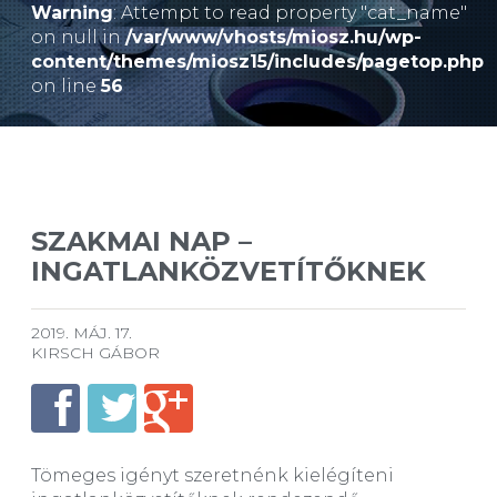
Warning
: Attempt to read property "cat_name"
on null in
/var/www/vhosts/miosz.hu/wp-
content/themes/miosz15/includes/pagetop.php
on line
56
SZAKMAI NAP –
INGATLANKÖZVETÍTŐKNEK
2019. MÁJ. 17.
KIRSCH GÁBOR
Tömeges igényt szeretnénk kielégíteni