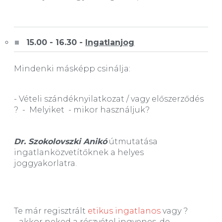
15.00 - 16.30 -
Ingatlanjog
Mindenki másképp csinálja:
- Vételi szándéknyilatkozat / vagy előszerződés
? - Melyiket - mikor használjuk?
Dr. Szokolovszki Anikó
útmutatása
ingatlanközvetítőknek a helyes
joggyakorlatra.
Te már regisztrált
etikus ingatlanos
vagy ?
- akkor neked a részvétel ingyenes, de