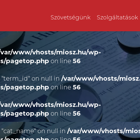
Szövetségünk
Szolgáltatások
/var/www/vhosts/miosz.hu/wp-
es/pagetop.php
on line
56
 "term_id" on null in
/var/www/vhosts/miosz
es/pagetop.php
on line
56
/var/www/vhosts/miosz.hu/wp-
es/pagetop.php
on line
56
 "cat_name" on null in
/var/www/vhosts/mio
es/pagetop.php
on line
56