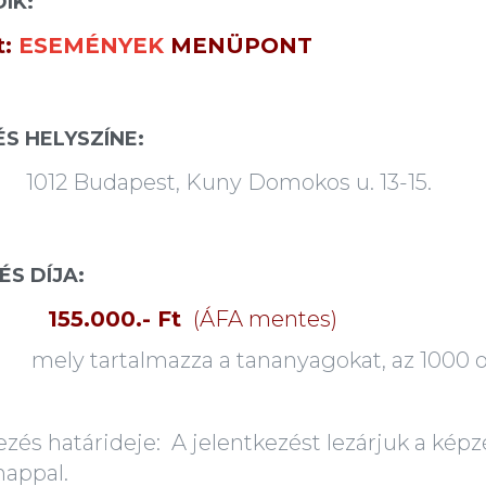
IK:
t:
ESEMÉNYEK
MENÜPONT
ÉS HELYSZÍNE:
1012
Budapest, Kuny Domokos u. 13-15
.
ÉS DÍJA:
155.000.- Ft
(ÁFA mentes)
artalmazza a tananyagokat, az 1000 olda
ezés határideje: A jelentkezést lezárjuk a képz
appal.