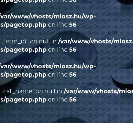
/var/www/vhosts/miosz.hu/wp-
es/pagetop.php
on line
56
 "term_id" on null in
/var/www/vhosts/miosz
es/pagetop.php
on line
56
/var/www/vhosts/miosz.hu/wp-
es/pagetop.php
on line
56
 "cat_name" on null in
/var/www/vhosts/mio
es/pagetop.php
on line
56