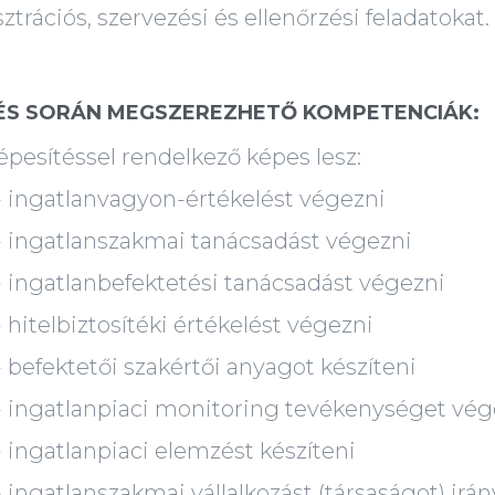
trációs, szervezési és ellenőrzési feladatokat.
ÉS SORÁN MEGSZEREZHETŐ KOMPETENCIÁK:
épesítéssel rendelkező képes lesz:
tlanvagyon-értékelést végezni
tlanszakmai tanácsadást végezni
tlanbefektetési tanácsadást végezni
lbiztosítéki értékelést végezni
ktetői szakértői anyagot készíteni
tlanpiaci monitoring tevékenységet vég
tlanpiaci elemzést készíteni
lanszakmai vállalkozást (társaságot) irány