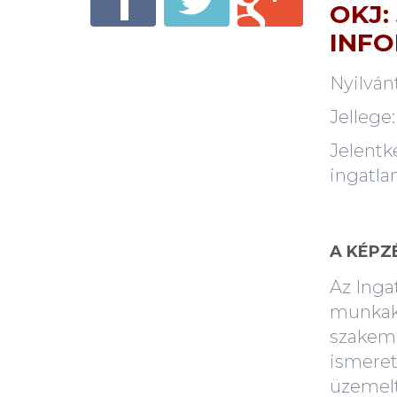
OKJ:
INF
Nyilván
Jellege
Jelentk
ingatla
A KÉPZ
Az Inga
munkakö
szakemb
ismeret
üzemelt