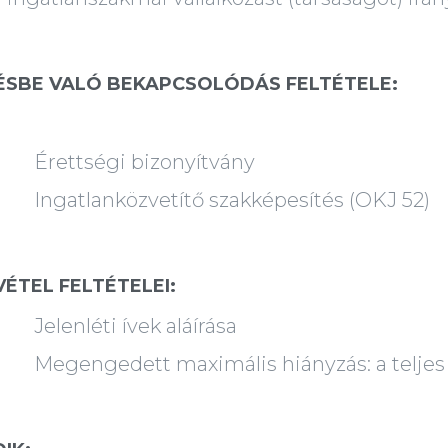
ÉSBE VALÓ BEKAPCSOLÓDÁS FELTÉTELE:
ségi bizonyítvány
anközvetítő szakképesítés (OKJ 52)
VÉTEL FELTÉTELEI:
léti ívek aláírása
edett maximális hiányzás: a teljes ké