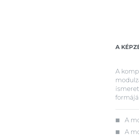
A KÉPZ
A kompl
modulz
ismeret
formájá
A mo
A mo