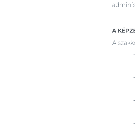
adminisz
A KÉPZ
A szakk
- inga
- inga
- inga
- hite
- befe
- inga
- inga
- ingat