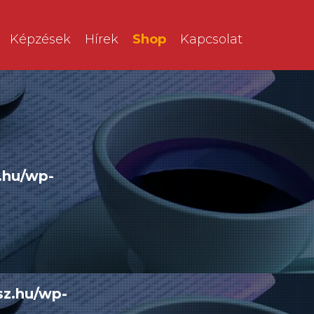
Képzések
Hírek
Shop
Kapcsolat
.hu/wp-
sz.hu/wp-