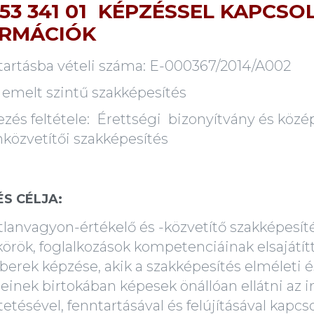
 53 341 01 KÉPZÉSSEL KAPCS
ORMÁCIÓK
tartásba vételi száma: E-000367/2014/A002
: emelt szintű szakképesítés
ezés feltétele: Érettségi bizonyítvány és közé
nközvetítői szakképesítés
ÉS CÉLJA:
tlanvagyon-értékelő és -közvetítő szakképesít
rök, foglalkozások kompetenciáinak elsajátítt
erek képzése, akik a szakképesítés elméleti é
einek birtokában képesek önállóan ellátni az i
etésével, fenntartásával és felújításával kapcs