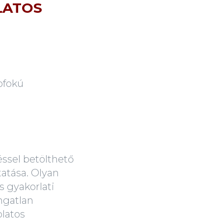
OLATOS
pfokú
éssel betölthető
atása. Olyan
s gyakorlati
ngatlan
olatos