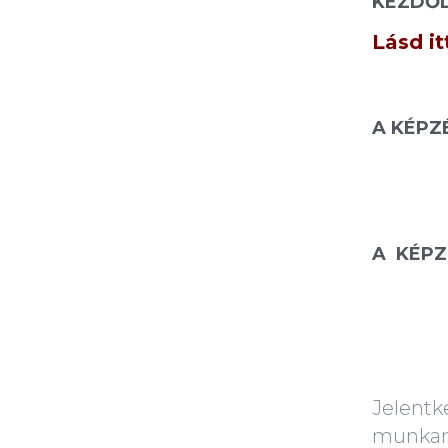
KEZDŐD
Lásd it
A KÉPZ
A KÉPZ
mely t
Jelentk
munkan