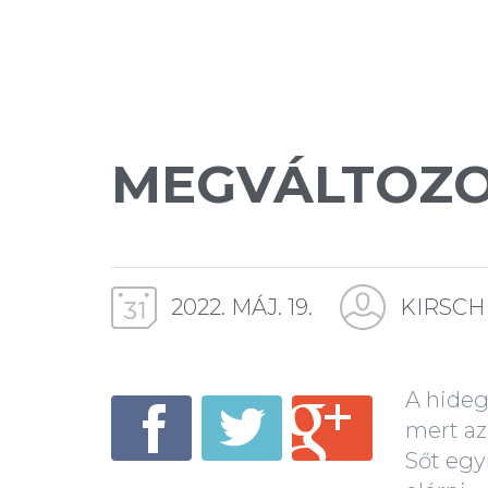
MEGVÁLTOZO
2022. MÁJ. 19.
KIRSCH
A hideg
mert az
Sőt egy