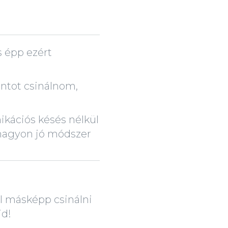
s épp ezért
ontot csinálnom,
ikációs késés nélkül
 nagyon jó módszer
l másképp csinálni
id!