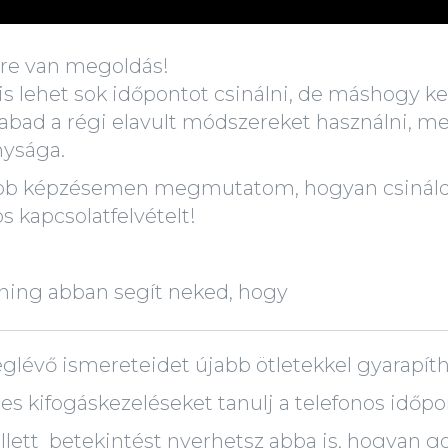
re van megoldás!
s lehet sok időpontot csinálni, de máshogy kell
bad a régi elavult módszereket használni, me
ysága.
bb képzésemen megmutatom, hogyan csináld
os kapcsolatfelvételt!
éning abban segít neked, hogy
glévő ismereteidet újabb ötletekkel gyarapíth
res kifogáskezeléseket tanulj a telefonos időp
lett betekintést nyerhetsz abba is, hogyan g