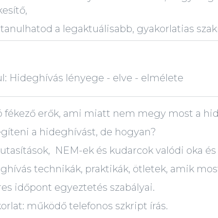
kesítő,
anulhatod a legaktuálisabb, gyakorlatias szak
ul: Hideghívás lényege - elve - elmélete
ó fékező erők, ami miatt nem megy most a hid
gíteni a hideghívást, de hogyan?
lutasítások, NEM-ek és kudarcok valódi oka és
ghívás technikák, praktikák, ötletek, amik mo
res időpont egyeztetés szabályai.
orlat: működő telefonos szkript írás.