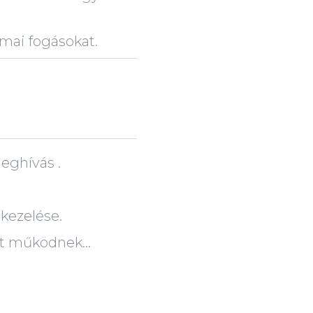
mai fogásokat.
eghívás .
 kezelése.
st működnek...