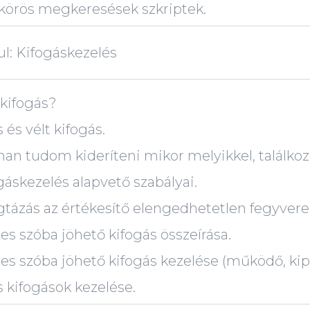
. körös megkeresések szkriptek.
ul: Kifogáskezelés
 kifogás?
 és vélt kifogás.
an tudom kideríteni mikor melyikkel, találkoz
gáskezelés alapvető szabályai.
tázás az értékesítő elengedhetetlen fegyvere
es szóba jöhető kifogás összeírása.
es szóba jöhető kifogás kezelése (működő, kip
s kifogások kezelése.