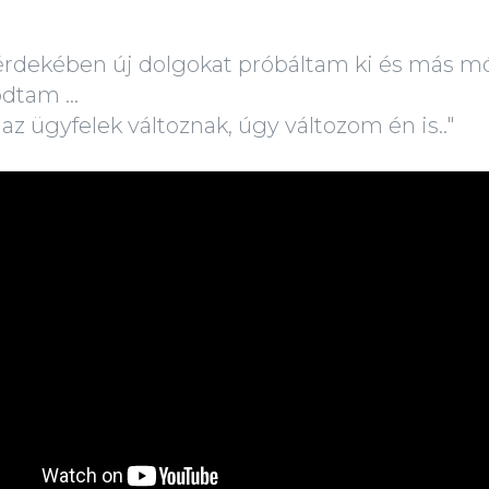
rdekében új dolgokat próbáltam ki és más m
dtam ...
az ügyfelek változnak, úgy változom én is.."