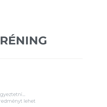
TRÉNING
gyeztetni...
 eredményt lehet