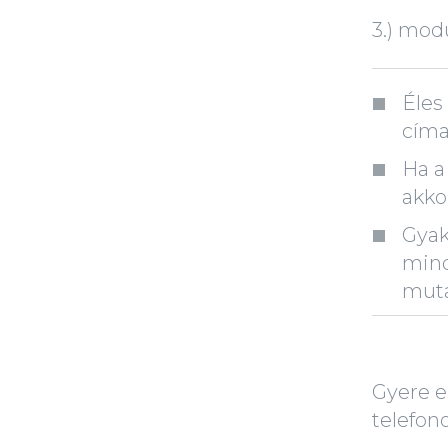
3.) mod
Éles
címa
Ha a
akko
Gyak
mind
muta
Gyere e
telefon