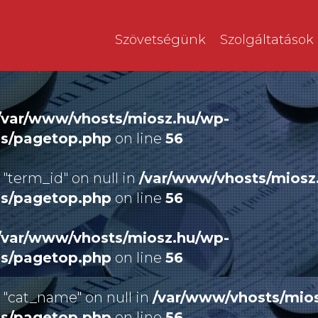
Szövetségünk
Szolgáltatások
/var/www/vhosts/miosz.hu/wp-
es/pagetop.php
on line
56
 "term_id" on null in
/var/www/vhosts/miosz
es/pagetop.php
on line
56
/var/www/vhosts/miosz.hu/wp-
es/pagetop.php
on line
56
 "cat_name" on null in
/var/www/vhosts/mio
es/pagetop.php
on line
56