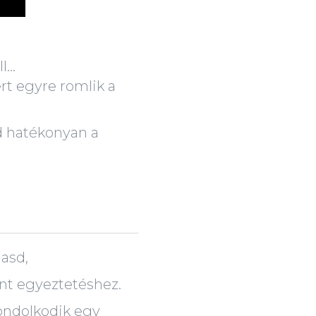
...
rt egyre romlik a
 hatékonyan a
asd,
ont egyeztetéshez.
ondolkodik egy