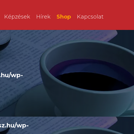
Képzések
Hírek
Shop
Kapcsolat
.hu/wp-
sz.hu/wp-