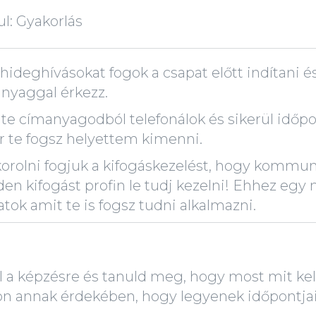
ul: Gyakorlás
 hideghívásokat fogok a csapat előtt indítani é
nyaggal érkezz.
 te címanyagodból telefonálok és sikerül időp
r te fogsz helyettem kimenni.
orolni fogjuk a kifogáskezelést, hogy kommun
en kifogást profin le tudj kezelni! Ehhez egy
tok amit te is fogsz tudni alkalmazni.
l a képzésre és tanuld meg, hogy most mit kel
on annak érdekében, hogy legyenek időpontja