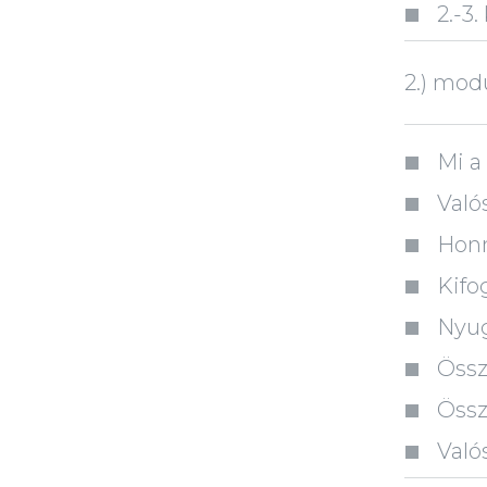
2.-3
2.) mod
Mi a
Valós
Honn
Kifo
Nyug
Össz
Össz
Való