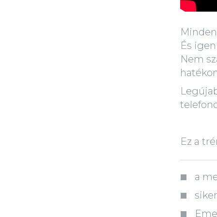
Minden
És igeni
Nem sza
hatékon
Legúja
telefon
Ez a tr
a me
sike
Emel