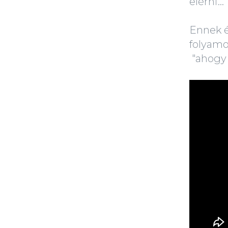
elérni...
Ennek é
folyamo
"ahogy 