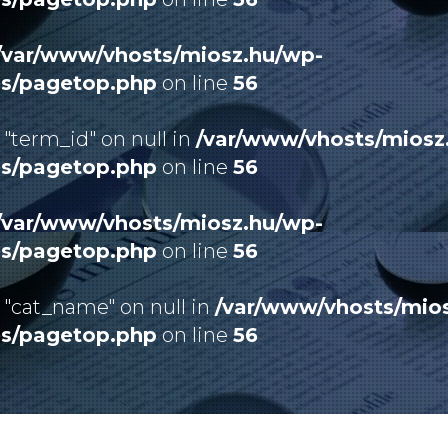
/var/www/vhosts/miosz.hu/wp-
es/pagetop.php
on line
56
 "term_id" on null in
/var/www/vhosts/miosz
es/pagetop.php
on line
56
/var/www/vhosts/miosz.hu/wp-
es/pagetop.php
on line
56
 "cat_name" on null in
/var/www/vhosts/mio
es/pagetop.php
on line
56