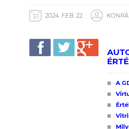
2024. FEB. 22.
KONRÁ
AUTO
ÉRTÉ
A GD
Virt
Érté
Vitr
Mily