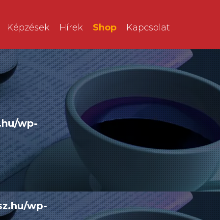
Képzések
Hírek
Shop
Kapcsolat
.hu/wp-
sz.hu/wp-