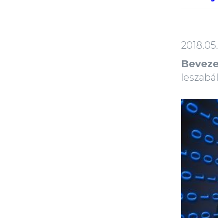
2018.05
Beveze
leszabá