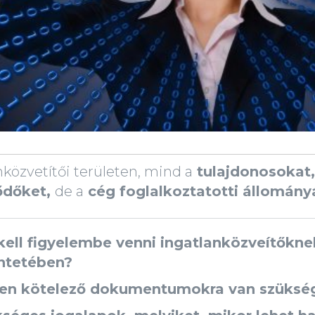
nközvetítői területen, mind a
tulajdonosokat,
ődőket,
de a
cég foglalkoztatotti állomány
kell figyelembe venni ingatlanközveítőkn
ntetében?
yen kötelező dokumentumokra van szüksé