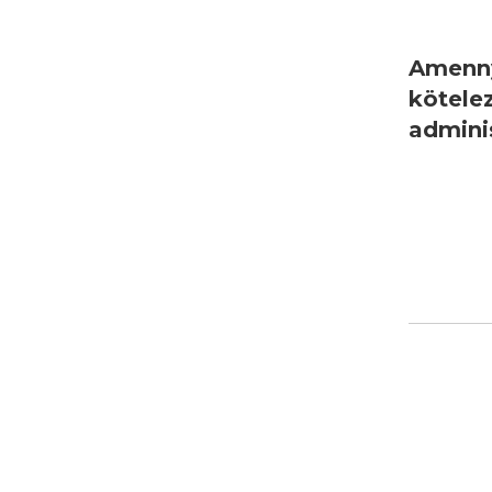
Amenny
kötele
admini