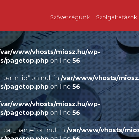
Szövetségünk
Szolgáltatások
/var/www/vhosts/miosz.hu/wp-
es/pagetop.php
on line
56
 "term_id" on null in
/var/www/vhosts/miosz
es/pagetop.php
on line
56
/var/www/vhosts/miosz.hu/wp-
es/pagetop.php
on line
56
 "cat_name" on null in
/var/www/vhosts/mio
es/pagetop.php
on line
56