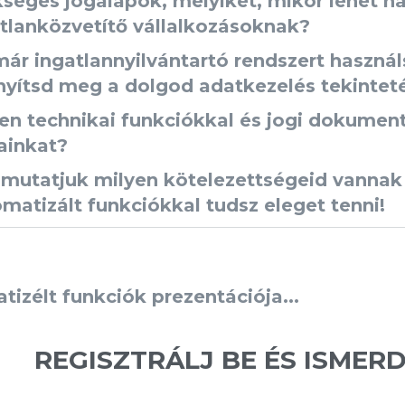
séges jogalapok, melyiket, mikor lehet ha
tlanközvetítő vállalkozásoknak?
ár ingatlannyilvántartó rendszert haszná
yítsd meg a dolgod adatkezelés tekintet
en technikai funkciókkal és jogi dokumen
ainkat?
mutatjuk milyen kötelezettségeid vannak
matizált funkciókkal tudsz eleget tenni!
izélt funkciók prezentációja...
REGISZTRÁLJ BE ÉS ISMERD