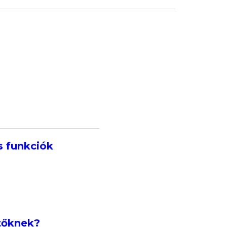
s funkciók
ítőknek?