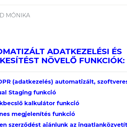
D MÓNIKA
MATIZÁLT ADATKEZELÉSI ÉS
KESÍTÉST NÖVELŐ FUNKCIÓK:
PR (adatkezelés) automatizált, szoftvere
ual Staging funkció
kbecslő kalkulátor funkció
ines megjelenítés funkció
en szerződést ajánlunk az ingatlanközvet