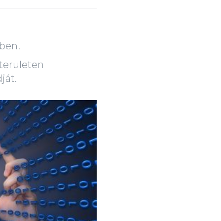
sben!
területen
ját.