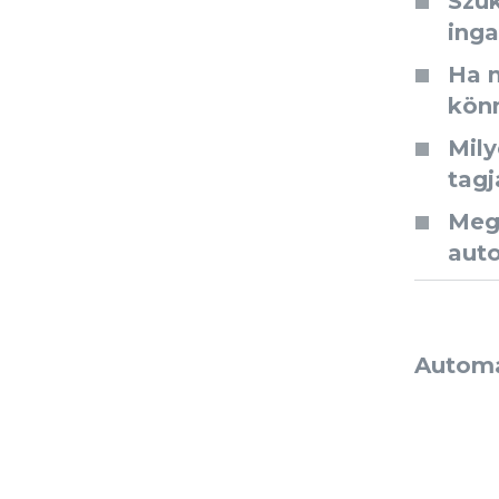
Szük
inga
Ha m
könn
Mily
tagj
Meg
a
uto
Automat