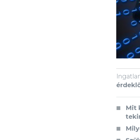
Ingatla
érdekl
Mit 
teki
Mil