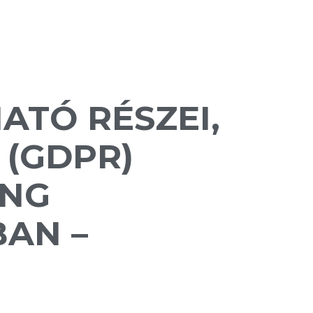
ATÓ RÉSZEI,
 (GDPR)
ING
AN –