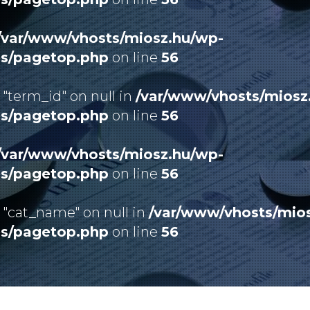
/var/www/vhosts/miosz.hu/wp-
es/pagetop.php
on line
56
 "term_id" on null in
/var/www/vhosts/miosz
es/pagetop.php
on line
56
/var/www/vhosts/miosz.hu/wp-
es/pagetop.php
on line
56
 "cat_name" on null in
/var/www/vhosts/mio
es/pagetop.php
on line
56