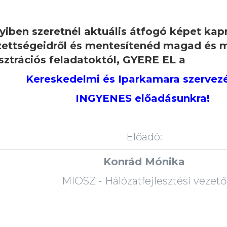
iben szeretnél aktuális átfogó képet kap
zettségeidről és mentesítenéd magad és 
sztrációs feladatoktól,
GYERE EL a
Kereskedelmi és Iparkamara szervez
INGYENES előadásunkra!
Előadó:
Konrád Mónika
MIOSZ - Hálózatfejlesztési vezető