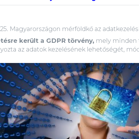
.25. Magyarországon mérföldkő az adatkezelé
tésre került a GDPR törvény,
mely minden 
lyozta az adatok kezelésének lehetőségét, mód