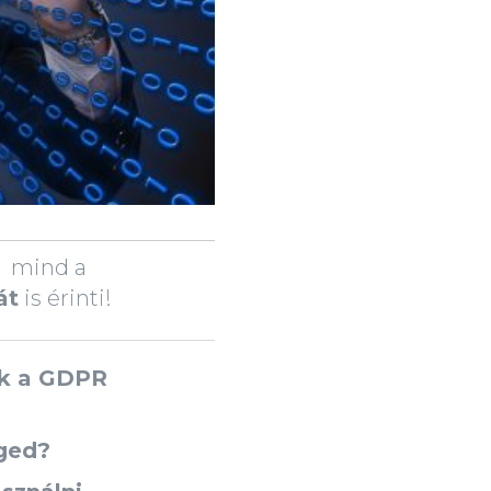
mind a
át
is érinti!
ek a GDPR
ged?