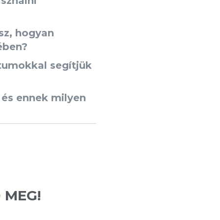
sználni
lsz, hogyan
ében?
tumokkal segítjük
 és ennek milyen
 MEG!