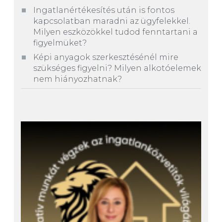
Ingatlanértékesítés után is fontos
kapcsolatban maradni az ügyfelekkel.
Milyen eszközökkel tudod fenntartani a
figyelmüket?
Képi anyagok szerkesztésénél mire
szükséges figyelni? Milyen alkotóelemek
nem hiányozhatnak?