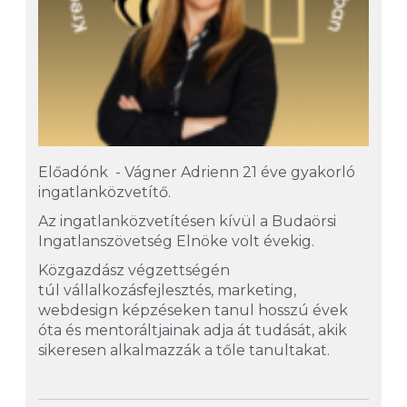
Előadónk - Vágner Adrienn 21 éve gyakorló
ingatlanközvetítő.
Az ingatlanközvetítésen kívül a Budaörsi
Ingatlanszövetség Elnöke volt évekig.
Közgazdász végzettségén
túl
vállalkozásfejlesztés,
marketing,
webdesign
képzéseken tanul hosszú évek
óta
és mentoráltjainak adja át tudását,
akik
s
ikeresen alkalmazzák a tőle tanultakat.