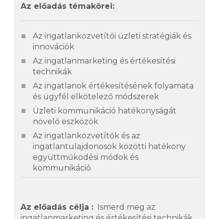
Az előadás témakörei:
Az ingatlanközvetítői üzleti stratégiák és
innovációk
Az ingatlanmarketing és értékesítési
technikák
Az ingatlanok értékesítésének folyamata
és ügyfél elkötelező módszerek
Üzleti kommunikáció hatékonyságát
növelő eszközök
Az ingatlanközvetítők és az
ingatlantulajdonosok közötti hatékony
együttműködési módok és
kommunikáció.
Az előadás célja :
Ismerd meg az
ingatlanmarketing és értékesítési technikák