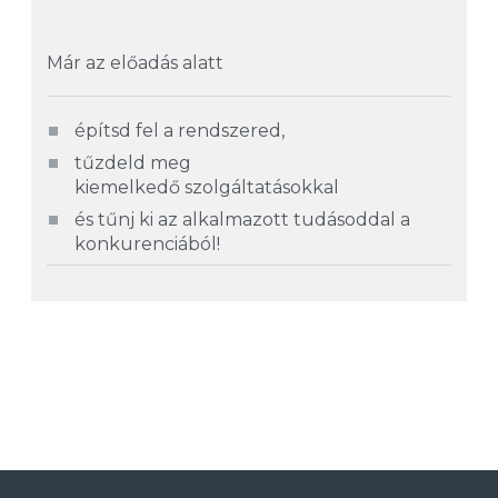
Már az előadás alatt
építsd fel a rendszered,
tűzdeld meg
kiemelkedő
szolgáltatásokkal
és tűnj ki az alkalmazott tudásoddal a
konkurenciából!