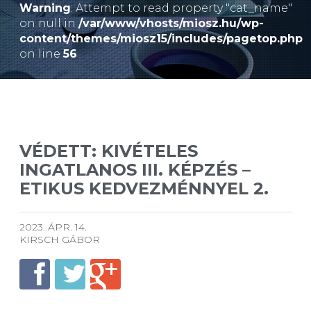
Warning
: Attempt to read property "cat_name"
on null in
/var/www/vhosts/miosz.hu/wp-
content/themes/miosz15/includes/pagetop.php
on line
56
VÉDETT: KIVÉTELES
INGATLANOS III. KÉPZÉS –
ETIKUS KEDVEZMÉNNYEL 2.
2023. ÁPR. 14.
KIRSCH GÁBOR