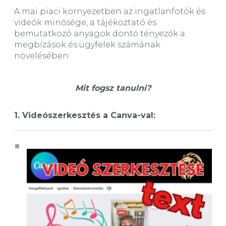
A mai piaci környezetben az ingatlanfotók és
videók minősége, a tájékoztató és
bemutatkozó anyagok döntő tényezők a
megbízások és ügyfelek számának
növelésében.
Mit fogsz tanulni?
1. Videószerkesztés a Canva-val: