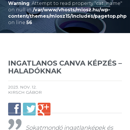
Warning
: Attempt to read property "cat_name"
on null in
/var/www/vhosts/miosz.hu/wp-
content/themes/miosz15/includes/pagetop.php
on line
56
INGATLANOS CANVA KÉPZÉS –
HALADÓKNAK
2023. NOV. 12.
KIRSCH GÁBOR
Sokatmondó ingatlanképek és