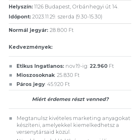
Helyszín:
1126 Budapest, Orbánhegyi út 14.
Időpont:
2023.11.29. szerda (9.30-15.30)
Normál jegyár:
28.800 Ft
Kedvezmények:
Etikus Ingatlanos:
nov.19-ig:
22.960
Ft
Mioszosoknak
: 25.830 Ft
Páros jegy
: 45.920 Ft
Miért érdemes részt venned?
Megtanulsz kivételes marketing anyagokat
készíteni, amelyekkel kiemelkedhetsz a
versenytársaid közül.