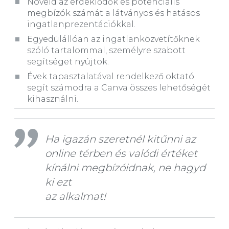
Növeld az érdeklődők és potenciális
megbízók számát a látványos és hatásos
ingatlanprezentációkkal.
Egyedülállóan az ingatlanközvetítőknek
szóló tartalommal, személyre szabott
segítséget nyújtok.
Évek tapasztalatával rendelkező oktató
segít számodra a Canva összes lehetőségét
kihasználni.
Ha igazán szeretnél kitűnni az
online térben és valódi értéket
kínálni megbízóidnak, ne hagyd
ki ezt
az alkalmat!