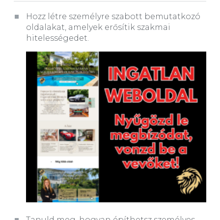
Hozz létre személyre szabott bemutatkozó
oldalakat, amelyek erősítik szakmai
hitelességedet.
Tanuld meg, hogyan építhetsz személyes