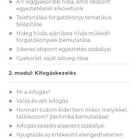
A 9 leggyakoribb hiba, amit időpont
egyeztetésnél elkövetünk
Telefonálási forgatókönyv tematikus
felépítése
Hideg hívás, ajánlásra hívás működő
forgatókönyvek bemutatása
Sikeres időpont egyeztetés szabályai
Gyakorlat: saját szöveg írása
2. modul:
Kifogáskezelés
Mi a kifogás?
Valós és vélt kifogás
Honnan tudom kideríteni mikor melyikkel,
találkozom? (technika bemutatása)
Kifogás kezelés alapvető szabályai
Nyugtázás az értékesítő elengedhetetlen