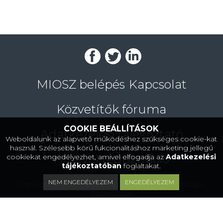
MIOSZ belépés
Kapcsolat
Közvetítők fóruma
COOKIE BEÁLLÍTÁSOK
Adatkezelési tájékoztató
Weboldalunk az alapvető működéshez szükséges cookie-kat
használ. Szélesebb körű fukcionalitáshoz marketing jellegű
Hírlevél regisztráció
cookiekat engedélyezhet, amivel elfogadja az
Adatkezelési
tájékoztatóban
foglaltakat.
NEM ENGEDÉLYEZEM
ENGEDÉLYEZEM
Copyright © 2017 Magyar Ingatlanközvetítők Országos
Szövetsége
https://www.miosz.hu