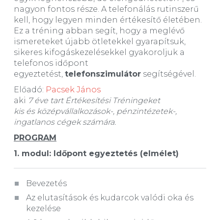
nagyon fontos része. A telefonálás rutinszerű
kell, hogy legyen minden értékesítő életében.
Ez a tréning abban segít, hogy a meglévő
ismereteket újabb ötletekkel gyarapítsuk,
sikeres kifogáskezelésekkel gyakoroljuk a
telefonos időpont
egyeztetést,
telefonszimulátor
segítségével.
Előadó:
Pacsek János
aki
7 éve tart Értékesítési Tréningeket
kis és középvállalkozások-, pénzintézetek-,
ingatlanos cégek számára.
PROGRAM
1. modul:
Időpont egyeztetés (elmélet)
Bevezetés
Az elutasítások és kudarcok valódi oka és
kezelése