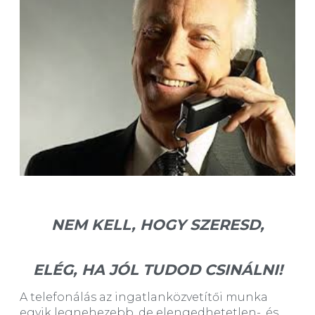
NEM KELL, HOGY SZERESD,
ELÉG, HA JÓL TUDOD CSINÁLNI!
A telefonálás az ingatlanközvetítői munka
egyik legnehezebb, de elengedhetetlen-, és