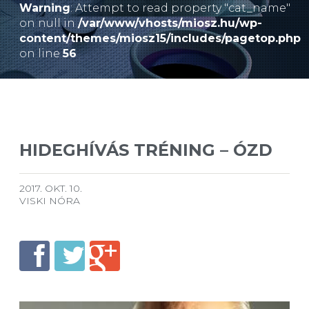
Warning
: Attempt to read property "cat_name"
on null in
/var/www/vhosts/miosz.hu/wp-
content/themes/miosz15/includes/pagetop.php
on line
56
HIDEGHÍVÁS TRÉNING – ÓZD
2017. OKT. 10.
VISKI NÓRA