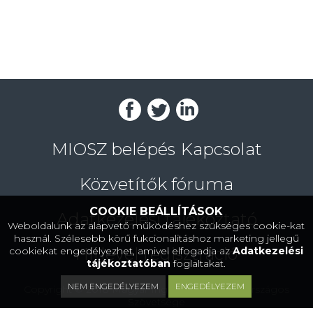
MIOSZ belépés
Kapcsolat
Közvetítők fóruma
COOKIE BEÁLLÍTÁSOK
Adatkezelési tájékoztató
Weboldalunk az alapvető működéshez szükséges cookie-kat
használ. Szélesebb körű fukcionalitáshoz marketing jellegű
Hírlevél regisztráció
cookiekat engedélyezhet, amivel elfogadja az
Adatkezelési
tájékoztatóban
foglaltakat.
NEM ENGEDÉLYEZEM
ENGEDÉLYEZEM
Copyright © 2018 Magyar Ingatlanközvetítők Országos
Szövetsége