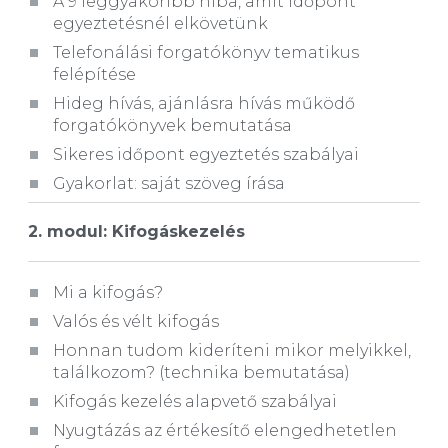
A 9 leggyakoribb hiba, amit időpont
egyeztetésnél elkövetünk
Telefonálási forgatókönyv tematikus
felépítése
Hideg hívás, ajánlásra hívás működő
forgatókönyvek bemutatása
Sikeres időpont egyeztetés szabályai
Gyakorlat: saját szöveg írása
2. modul:
Kifogáskezelés
Mi a kifogás?
Valós és vélt kifogás
Honnan tudom kideríteni mikor melyikkel,
találkozom? (technika bemutatása)
Kifogás kezelés alapvető szabályai
Nyugtázás az értékesítő elengedhetetlen