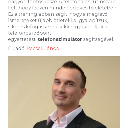
nagyon fontos része. A telefonálás rutinszerű
kell, hogy legyen minden értékesítő életében.
Ez a tréning abban segít, hogy a meglévő
ismereteket újabb ötletekkel gyarapítsuk,
sikeres kifogáskezelésekkel gyakoroljuk a
telefonos időpont
egyeztetést,
telefonszimulátor
segítségével.
Előadó:
Pacsek János