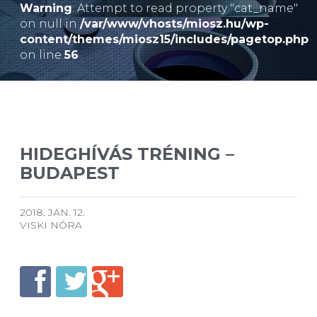
Warning
: Attempt to read property "cat_name"
on null in
/var/www/vhosts/miosz.hu/wp-
content/themes/miosz15/includes/pagetop.php
on line
56
HIDEGHÍVÁS TRÉNING –
BUDAPEST
2018. JAN. 12.
VISKI NÓRA