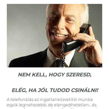
NEM KELL, HOGY SZERESD,
ELÉG, HA JÓL TUDOD CSINÁLNI!
A telefonálás az ingatlanközvetítői munka
egyik legnehezebb, de elengedhetetlen-, és