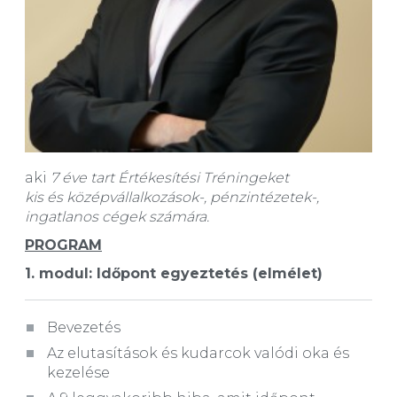
aki
7 éve tart Értékesítési Tréningeket
kis és középvállalkozások-, pénzintézetek-,
ingatlanos cégek számára.
PROGRAM
1. modul:
Időpont egyeztetés (elmélet)
Bevezetés
Az elutasítások és kudarcok valódi oka és
kezelése