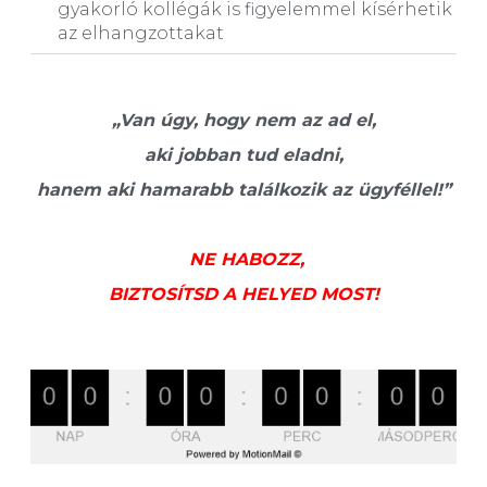
gyakorló kollégák is figyelemmel kísérhetik
az elhangzottakat
„Van úgy, hogy nem az ad el,
aki jobban tud eladni,
hanem aki hamarabb találkozik az ügyféllel!”
NE HABOZZ,
BIZTOSÍTSD A HELYED MOST!