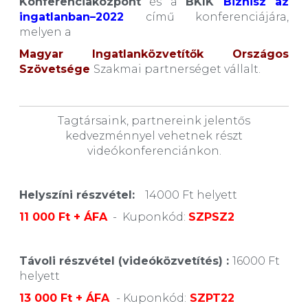
Konferenciaközpont
és a
BKIK
Biznisz az
ingatlanban–2022
című konferenciájára,
melyen a
Magyar Ingatlanközvetítők Országos
Szövetsége
Szakmai partnerséget vállalt.
Tagtársaink, partnereink jelentős
kedvezménnyel vehetnek részt
videókonferenciánkon.
Helyszíni részvétel:
14000 Ft helyett
11 000 Ft + ÁFA
- Kuponkód:
SZPSZ2
Távoli részvétel (videóközvetítés) :
16000 Ft
helyett
13 000 Ft + ÁFA
- Kuponkód:
SZPT22