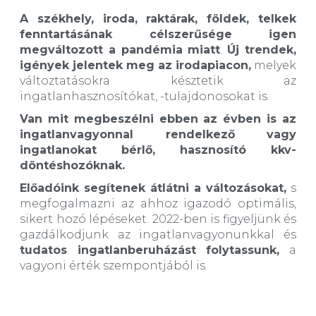
A székhely, iroda, raktárak, földek, telkek
fenntartásának célszerűsége igen
megváltozott a pandémia miatt
.
Új trendek,
igények jelentek meg az irodapiacon,
melyek
változtatásokra késztetik az
ingatlanhasznosítókat, -tulajdonosokat is.
Van mit megbeszélni ebben az évben is az
ingatlanvagyonnal rendelkező vagy
ingatlanokat bérlő, hasznosító kkv-
döntéshozóknak.
Előadóink segítenek átlátni a változásokat,
s
megfogalmazni az ahhoz igazodó optimális,
sikert hozó lépéseket. 2022-ben is figyeljünk és
gazdálkodjunk az ingatlanvagyonunkkal és
tudatos ingatlanberuházást folytassunk,
a
vagyoni érték szempontjából is.