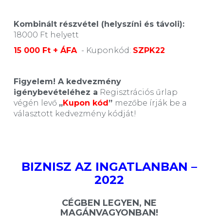
Kombinált részvétel (helyszíni és távoli):
18000 Ft helyett
15 000 Ft + ÁFA
- Kuponkód:
SZPK22
Figyelem! A kedvezmény
igénybevételéhez a
Regisztrációs űrlap
végén levő
„
Kupon kód
”
mezőbe írják be a
választott kedvezmény kódját!
BIZNISZ AZ INGATLANBAN ­–
2022
CÉGBEN LEGYEN, NE
MAGÁNVAGYONBAN!