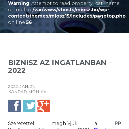
Warning
: Attempt to read property "cat_name"
on null in
/var/www/vhosts/miosz.hu/wp-
content/themes/miosz15/includes/pagetop.php
on line
56
BIZNISZ AZ INGATLANBAN ­–
2022
2022. JAN. 31.
KONRÁD MÓNIKA
Szeretettel meghívjuk a
PP