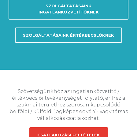
SZOLGÁLTATÁSAINK
INGATLANKÖZVETÍTŐKNEK
SZOLGÁLTATÁSAINK ÉRTÉKBECSLŐKNEK
Szövetségünkhöz az ingatlanközvetítő /
értékbecslői tevékenységet folytató, ehhez a
szakmai területhez szorosan kapcsolódó
belföldi / külföldi jogképes egyéni- vagy társas
vállalkozás csatlakozhat.
CSATLAKOZÁSI FELTÉTELEK