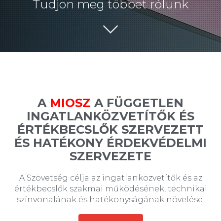
Tudjon meg többet rólunk
A
MIOSZ
A FÜGGETLEN
INGATLANKÖZVETÍTŐK ÉS
ÉRTÉKBECSLŐK SZERVEZETT
ÉS HATÉKONY ÉRDEKVÉDELMI
SZERVEZETE
A Szövetség célja az ingatlanközvetítők és az
értékbecslők szakmai működésének, technikai
színvonalának és hatékonyságának növelése.