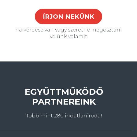
ÍRJON NEKÜNK
ha kérdése van vagy szeretne megosztani
velünk valamit
EGYÜTTMŰKÖDŐ
PARTNEREINK
Több mint 280 ingatlaniroda!